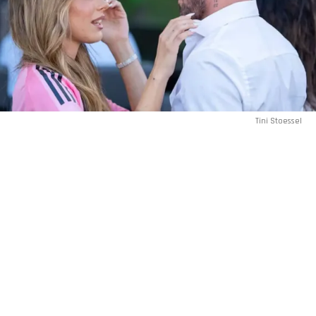
Tini Stoessel
(BUENOS AIRES).- “Desde hace un tiempo a ella se la ve rodeada
de otra manera. Por ejemplo cuando fue el mundial, ella
siempre llegaba a la cancha con amigos cercanos pero no se
veía ni a su mamá ni a su papá, lo que empezó a llamar la
atención”, expuso
Paula
Varela
en
Intrusos
al revelar la
tensa interna familiar que mantiene distanciada a
Tini
Stoessel
de sus padres.