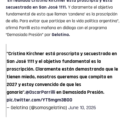
“En realidad Cristina Kirchner está proscripta y está
secuestrada en San José 1111.
Y claramente el objetivo
fundamental de esto que llaman ‘condena’ es la proscripción
de ella. Para evitar que participe en la vida política argentina”,
afirmó Parrilli esta mañana en diálogo con el programa
“Demasiada Presión” por
Gelatina.
"Cristina Kirchner está proscripta y secuestrada en
San José 1111 y el objetivo fundamental es la
proscripción. Claramente están demostrando que le
tienen miedo, nosotros queremos que compita en
2027 y estoy convencido de que les
ganaría".
@OscarParrilli
en Demasiada Presión.
pic.twitter.com/YT5mgm3B00
— Gelatina (@somosgelatina)
June 10, 2026