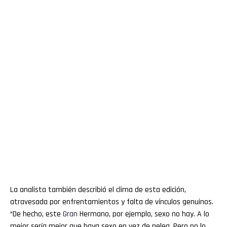
La analista también describió el clima de esta edición,
atravesada por enfrentamientos y falta de vínculos genuinos.
“De hecho, este
Gran
Hermano, por ejemplo, sexo no hay. A lo
mejor sería mejor que haya sexo en vez de pelea. Pero no lo