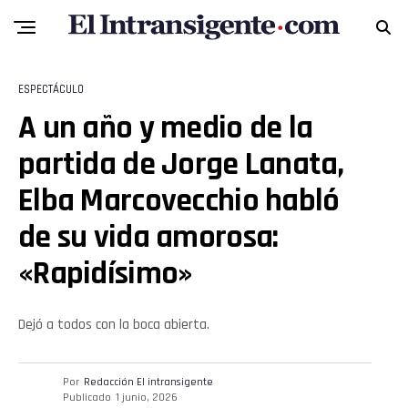
Whatsapp
Email
ESPECTÁCULO
A un año y medio de la
partida de Jorge Lanata,
Elba Marcovecchio habló
de su vida amorosa:
«Rapidísimo»
Dejó a todos con la boca abierta.
Por
Redacción El intransigente
Publicado
1 junio, 2026