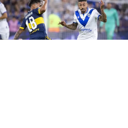
Boca
(
BUENOS
AIRES
).- "Lo estuve viendo ayer contra
Estudiantes
y
la verdad es que jugaron bien. Va a ser un partido duro.
Nosotros ya empezamos a prepararlo, ver por dónde los
podemos lastimar y cuáles son sus virtudes", dijo
Matías
Pellegrini
en diálogo con ESPN F12. El atacante de
Vélez
palpitó el cruce del sábado ante
Boca
, por la cuarta fecha de la