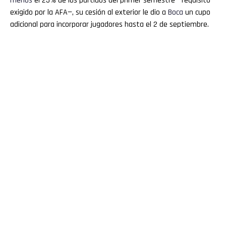
menos
el 25% de los partidos del primer semestre —requisito
exigido por la AFA—, su cesión al exterior le dio a
Boca
un cupo
adicional para incorporar jugadores hasta el 2 de septiembre.