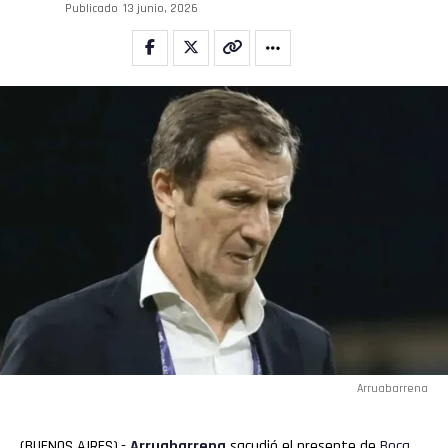
Publicado
13 junio, 2026
Arruabarrena
(BUENOS AIRES).-
Arruabarrena
sacudió el presente de
Boca