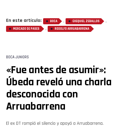
Flipboard
En este artículo:
,
,
BOCA
EXEQUIEL ZEBALLOS
,
MERCADO DE PASES
RODOLFO ARRUABARRENA
Reddit
Pinterest
BOCA JUNIORS
«Fue antes de asumir»:
Whatsapp
Úbeda reveló una charla
Email
desconocida con
Arruabarrena
El ex DT rompió el silencio y apoyó a Arruabarrena.