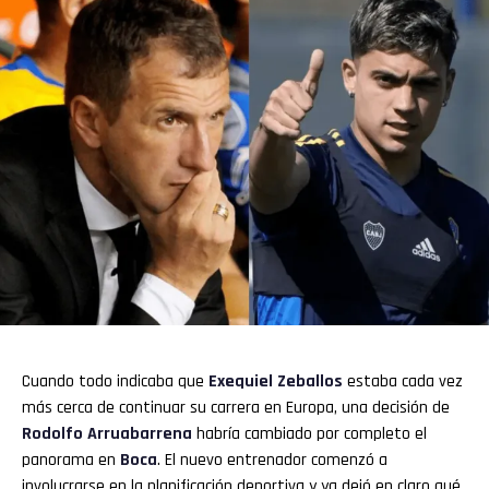
Flipboard
Reddit
Cuando todo indicaba que
Exequiel Zeballos
estaba cada vez
Pinterest
más cerca de continuar su carrera en Europa, una decisión de
Rodolfo Arruabarrena
habría cambiado por completo el
panorama en
Boca
. El nuevo entrenador comenzó a
Whatsapp
involucrarse en la planificación deportiva y ya dejó en claro qué