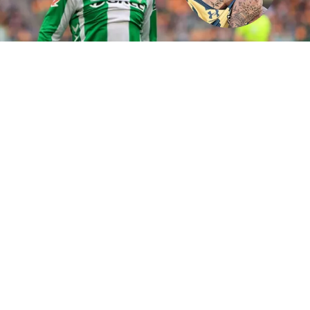
Ezequiel Ávila
(BUENOS AIRES).- “Elegir con el corazón es para gente valiente,
siempre lo escuché y siempre fui feliz”, escribió
Gastón
Ávila
en sus redes sociales. El posteo, acompañado de un corazón
amarillo y azul, reavivó la disputa por el futuro de su hermano
Ezequiel Ávila
, pretendido por
Boca
y
Rosario Central
.