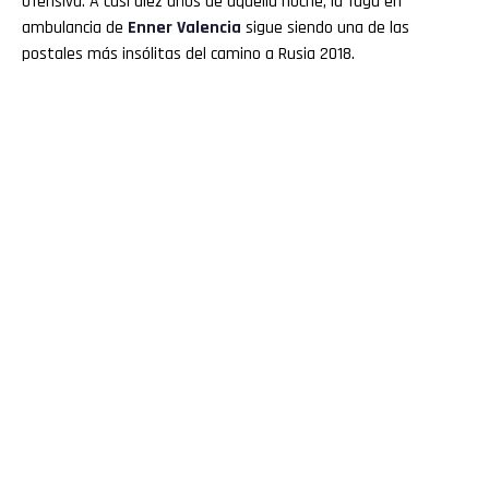
ofensiva. A casi diez años de aquella noche, la fuga en
ambulancia de
Enner
Valencia
sigue siendo una de las
postales más insólitas del camino a Rusia 2018.