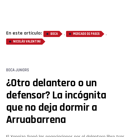
En este artículo:
,
,
BOCA
MERCADO DE PASES
NICOLÁS VALENTINI
BOCA JUNIORS
¿Otro delantero o un
defensor? La incógnita
que no deja dormir a
Arruabarrena
El Xeneize frenó las negociaciones por el delantero libre tras