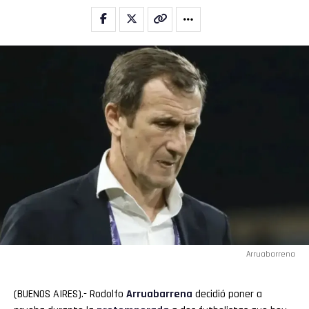
Flipboard
Reddit
Pinterest
Whatsapp
Email
Arruabarrena
(BUENOS AIRES).- Rodolfo
Arruabarrena
decidió poner a