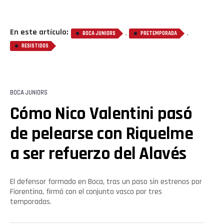
En este artículo:
,
,
BOCA JUNIORS
PRETEMPORADA
RESISTIDOS
BOCA JUNIORS
Cómo Nico Valentini pasó
Flipboard
de pelearse con Riquelme
Reddit
a ser refuerzo del Alavés
Pinterest
El defensor formado en Boca, tras un paso sin estrenos por
Whatsapp
Fiorentina, firmó con el conjunto vasco por tres
temporadas.
Email