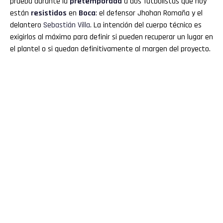
prueba durante la
pretemporada
a dos futbolistas que hoy
están
resistidos
en
Boca
: el defensor Jhohan Romaña y el
delantero
Sebastián Villa
. La intención del cuerpo técnico es
exigirlos al máximo para definir si pueden recuperar un lugar en
el plantel o si quedan definitivamente al margen del proyecto.