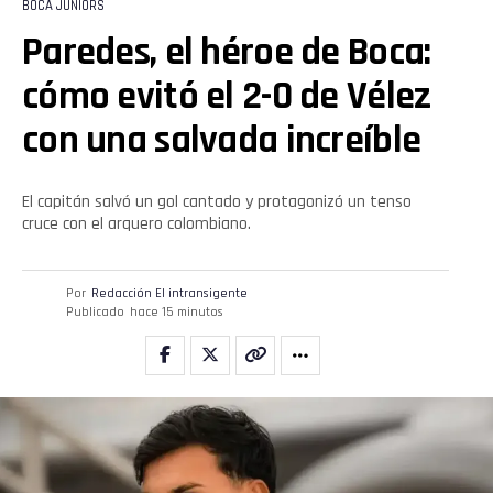
BOCA JUNIORS
Paredes, el héroe de Boca:
cómo evitó el 2-0 de Vélez
Flipboard
con una salvada increíble
Reddit
El capitán salvó un gol cantado y protagonizó un tenso
cruce con el arquero colombiano.
Pinterest
Whatsapp
Por
Redacción El intransigente
Publicado
hace 15 minutos
Email