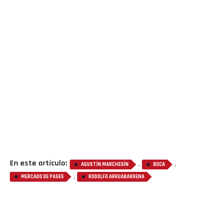
En este artículo:
,
,
AGUSTÍN MARCHESÍN
BOCA
,
MERCADO DE PASES
RODOLFO ARRUABARRENA