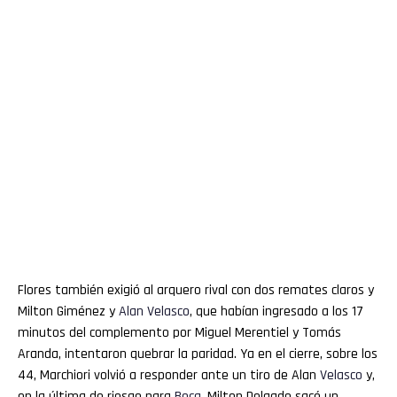
Flores también exigió al arquero rival con dos remates claros y
Milton Giménez y
Alan
Velasco
, que habían ingresado a los 17
minutos del complemento por Miguel Merentiel y Tomás
Aranda, intentaron quebrar la paridad. Ya en el cierre, sobre los
44, Marchiori volvió a responder ante un tiro de Alan
Velasco
y,
en la última de riesgo para
Boca
, Milton Delgado sacó un