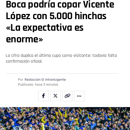
Boca podría copar Vicente
Flipboard
López con 5.000 hinchas
Reddit
«La expectativa es
enorme»
Pinterest
Whatsapp
La cifra duplica el último cupo como visitante: todavía falta
confirmación oficial.
Email
Por
Redacción El intransigente
Publicado
hace 3 minutos