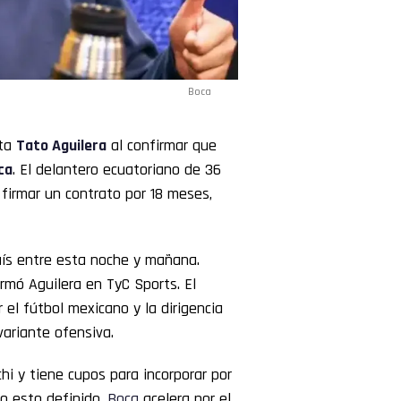
Boca
sta
Tato Aguilera
al confirmar que
ca
. El delantero ecuatoriano de 36
firmar un contrato por 18 meses,
aís entre esta noche y mañana.
ormó Aguilera en TyC Sports. El
 el fútbol mexicano y la dirigencia
variante ofensiva.
hi y tiene cupos para incorporar por
do esto definido,
Boca
acelera por el