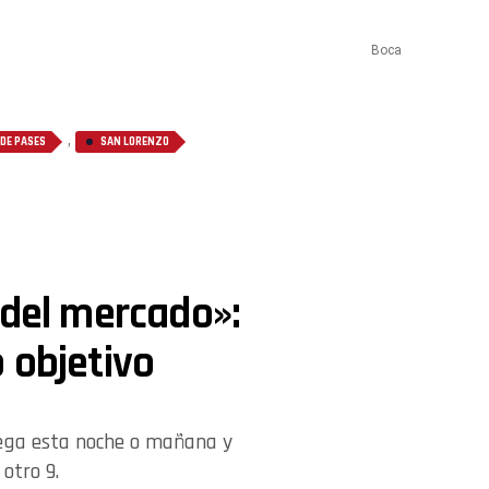
Boca
,
DE PASES
SAN LORENZO
 del mercado»:
 objetivo
llega esta noche o mañana y
otro 9.