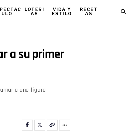
PECTÁC
LOTERI
VIDA Y
RECET
ULO
AS
ESTILO
AS
ar a su primer
sumar a una figura