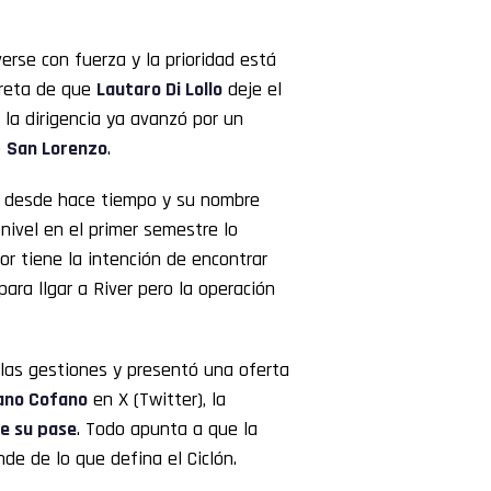
rse con fuerza y la prioridad está
creta de que
Lautaro Di Lollo
deje el
 la dirigencia ya avanzó por un
e
San Lorenzo
.
desde hace tiempo y su nombre
 nivel en el primer semestre lo
or tiene la intención de encontrar
ra llgar a River pero la operación
ó las gestiones y presentó una oferta
ano Cofano
en X (Twitter), la
de su pase
. Todo apunta a que la
de de lo que defina el Ciclón.