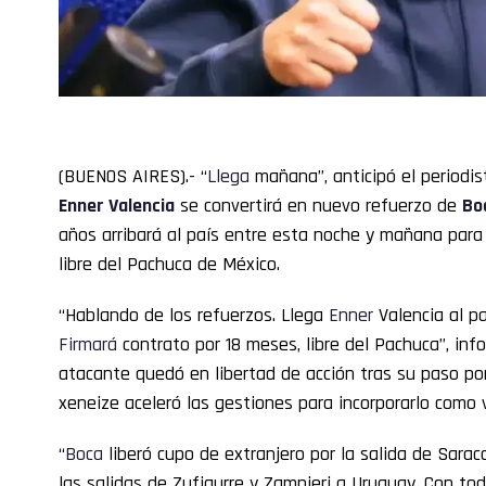
(BUENOS AIRES).- “
Llega
mañana”, anticipó el periodi
Enner
Valencia
se convertirá en nuevo refuerzo de
Bo
años arribará al país entre esta noche y mañana para 
libre del Pachuca de México.
“Hablando de los refuerzos. Llega
Enner
Valencia al p
Firmará
contrato por 18 meses, libre del Pachuca”, inf
atacante quedó en libertad de acción tras su paso por
xeneize aceleró las gestiones para incorporarlo como 
“
Boca
liberó cupo de extranjero por la salida de Saracc
las salidas de Zufiaurre y Zampieri a Uruguay. Con to