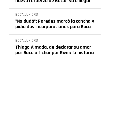
nuevo refuerzo de Boca: "va a llegar"
BOCA JUNIORS
"No dudó": Paredes marcó la cancha y
pidió dos incorporaciones para Boca
BOCA JUNIORS
Thiago Almada, de declarar su amor
por Boca a fichar por River: la historia