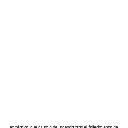
El ex técnico, que asumió de urgencia tras el fallecimiento de