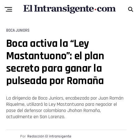
Flipboard
BOCA JUNIORS
Boca activa la “Ley
Reddit
Mastantuono”: el plan
Pinterest
secreto para ganar la
Whatsapp
pulseada por Romaña
Email
La dirigencia de Boca Juniors, encabezada por Juan Román
Riquelme, utilizará la Ley Mastantuono para negociar el
pase del defensor colombiano Jhohan Romaña,
actualmente en San Lorenzo.
Por
Redacción El intransigente