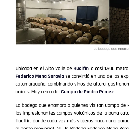
La bodega que enamor
Ubicada en el Alto Valle de
Hualfín
, a casi 1.900 metro
Federico Mena Saravia
se convirtió en una de las exp
catamarqueño, combinando vinos de altura, gastronomía
únicos. Muy cerca del
Campo de Piedra Pómez
.
La bodega que enamora a quienes visitan Campo de 
los impresionantes campos volcánicos de la puna cata
Hualfín, donde cada vez más viajeros hacen una parad
el oeste provincial. Allí, la Bodega Federico Mena Sar