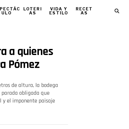
PECTÁC
LOTERI
VIDA Y
RECET
ULO
AS
ESTILO
AS
a a quienes
ra Pómez
etros de altura, la bodega
a parada obligada que
l y el imponente paisaje