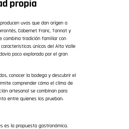
ad propia
os producen uvas que dan origen a
orrontés, Cabernet Franc, Tannat y
 combina tradición familiar con
características únicas del Alto Valle
odavía poco explorado por el gran
edos, conocer la bodega y descubrir el
permite comprender cómo el clima de
ción artesanal se combinan para
nto entre quienes los prueban.
es es la propuesta gastronómica.