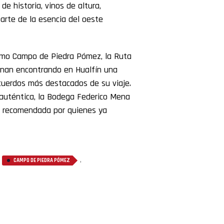
e historia, vinos de altura,
arte de la esencia del oeste
omo Campo de Piedra Pómez, la Ruta
rminan encontrando en Hualfín una
cuerdos más destacados de su viaje.
auténtica, la Bodega Federico Mena
s recomendada por quienes ya
,
,
CAMPO DE PIEDRA PÓMEZ