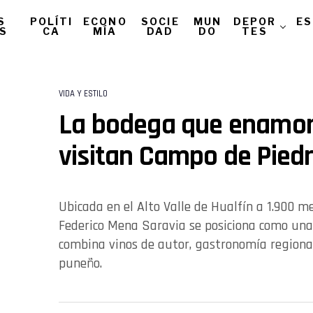
S
POLÍTI
ECONO
SOCIE
MUN
DEPOR
ES
AS
CA
MÍA
DAD
DO
TES
VIDA Y ESTILO
La bodega que enamor
visitan Campo de Pied
Ubicada en el Alto Valle de Hualfín a 1.900 m
Federico Mena Saravia se posiciona como un
combina vinos de autor, gastronomía regiona
puneño.