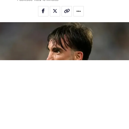
Nicolás Tagliafico
(BUENOS AIRES).- “Yo creo que este
Mundial
lo valoraré mucho