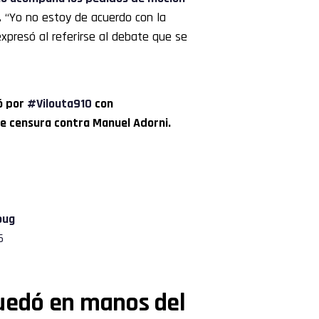
. “Yo no estoy de acuerdo con la
xpresó al referirse al debate que se
só por
#Vilouta910
con
e censura contra Manuel Adorni.
oug
6
quedó en manos del