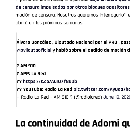
de censura impulsados por otros bloques opositores
moción de censura. Nosotros queremos interrogarlo”, e
abrirá en las próximas semanas.
Álvaro González , Diputado Nacional por el PRO , pa
@pviloutaoficial
y habló sobre el pedido de moción d
? AM 910
? APP: La Red
??
https://t.co/AuI07f8u0b
?? YouTube: Radio La Red
pic.twitter.com/AyUqa7h
— Radio La Red – AM 910 ? (@radiolared)
June 18, 202
La continuidad de Adorni 