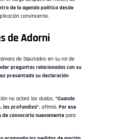
ntro de la agenda política desde
licación convincente.
es de Adorni
Cámara de Diputados en su rol de
nder preguntas relacionadas con su
vez presentada su declaración
ión no aclaró las dudas.
“Cuando
s, las profundizó”
, afirmó.
Por ese
ión de convocarlo nuevamente
para
 no acompaña los pedidos de moción