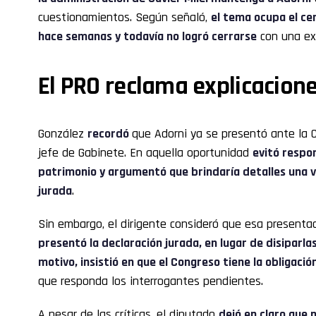
cuestionamientos. Según señaló,
el tema ocupa el ce
hace semanas y todavía no logró cerrarse
con una exp
El PRO reclama explicacion
González
recordó
que Adorni ya se presentó ante la 
jefe de Gabinete. En aquella oportunidad
evitó respo
patrimonio y argumentó que brindaría detalles una 
jurada
.
Sin embargo, el dirigente consideró que esa presentac
presentó la declaración jurada, en lugar de disiparla
motivo, insistió en que el Congreso tiene la obligac
que responda los interrogantes pendientes.
A pesar de las críticas, el diputado
dejó en claro que