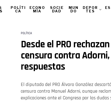
S
POLÍTI
ECONO
SOCIE
MUN
DEPOR
ES
AS
CA
MÍA
DAD
DO
TES
POLÍTICA
Desde el PRO rechazan
censura contra Adorni,
respuestas
El diputado del PRO Álvaro González descart
censura contra Manuel Adorni, aunque reclam
explicaciones ante el Congreso por las dudas 