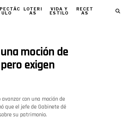
PECTÁC
LOTERI
VIDA Y
RECET
ULO
AS
ESTILO
AS
 una moción de
 pero exigen
ó avanzar con una moción de
ó que el jefe de Gabinete dé
sobre su patrimonio.