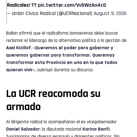
Radicales! ??
pic.twitter.com/VvSWzAn4c0
— Unión Cívica Radical (@UCRNacional)
August 9, 2026
Balbín afirmó que el radicalismo bonaerense debe buscar
reclamar el liderazgo de la alternativa política a la gestión de
Axel Kicillof
. «
Queremos el poder para gobernar y
queremos gobernar para transformar. Queremos
transformar esta Provincia en una en la que todos
quieran vivir
«, subrayó durante su discurso.
La UCR reacomoda su
armado
Al dirigente radical lo acompañaron el ex vicegobernador
Daniel Salvador
; la diputada nacional
Karina Banfi
;
funcionarios de diversa jerarquía y dirigentes políticos. Sin