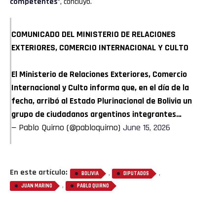
competentes
”, concluyó.
Reddit
COMUNICADO DEL MINISTERIO DE RELACIONES
Pinterest
EXTERIORES, COMERCIO INTERNACIONAL Y CULTO
El Ministerio de Relaciones Exteriores, Comercio
Whatsapp
Internacional y Culto informa que, en el día de la
Email
fecha, arribó al Estado Plurinacional de Bolivia un
grupo de ciudadanos argentinos integrantes…
— Pablo Quirno (@pabloquirno)
June 15, 2026
En este artículo:
,
,
BOLIVIA
DIPUTADOS
,
JUAN MARINO
PABLO QUIRNO