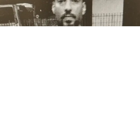
Facundo Moyano
(BUENOS AIRES).- “Está sufriendo un ataque al corazón, me
dijo”, fue la frase con la que el encargado de seguridad del
edificio donde vive
Facundo Moyano
pidió una ambulancia al