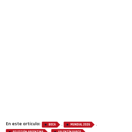
Flipboard
Reddit
Pinterest
En este artículo:
,
,
BOCA
MUNDIAL 2026
Whatsapp
,
SELECCIÓN ARGENTINA
VALENTÍN BARCO