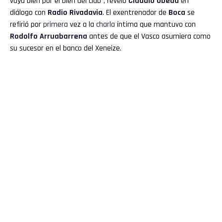
vaya bien por el bien del club”, reveló
Claudio Úbeda
en
diálogo con
Radio Rivadavia
. El exentrenador de
Boca
se
refirió por
primera
vez a la
charla
íntima que mantuvo con
Rodolfo
Arruabarrena
antes de que el Vasco asumiera como
su sucesor en el banco del Xeneize.