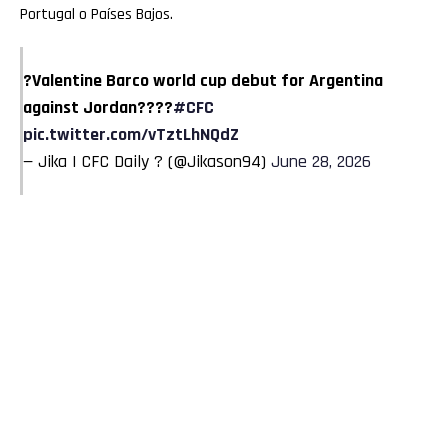
Portugal o Países Bajos.
?Valentine Barco world cup debut for Argentina
against Jordan????
#CFC
pic.twitter.com/vTztLhNQdZ
— Jika | CFC Daily ? (@Jikason94)
June 28, 2026