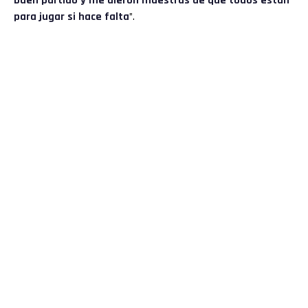
buen partido y me dieron muestras de que todos están
para jugar si hace falta
”.