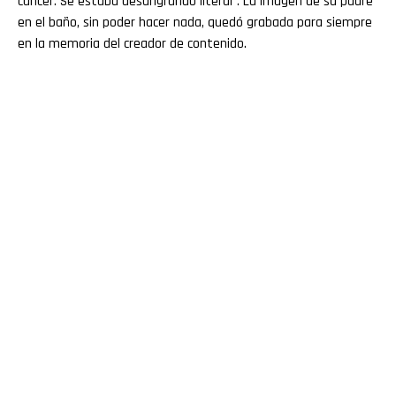
cáncer. Se estaba desangrando literal”. La imagen de su padre
en el baño, sin poder hacer nada, quedó grabada para siempre
en la memoria del creador de contenido.