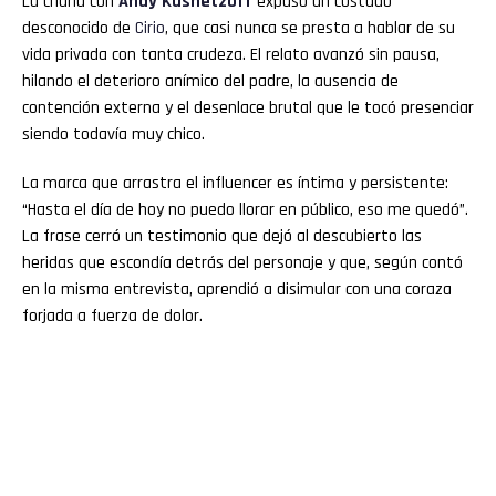
La charla con
Andy Kusnetzoff
expuso un costado
desconocido de
Cirio
, que casi nunca se presta a hablar de su
vida privada con tanta crudeza. El relato avanzó sin pausa,
hilando el deterioro anímico del padre, la ausencia de
contención externa y el desenlace brutal que le tocó presenciar
siendo todavía muy chico.
La marca que arrastra el influencer es íntima y persistente:
“Hasta el día de hoy no puedo llorar en público, eso me quedó”.
La frase cerró un testimonio que dejó al descubierto las
heridas que escondía detrás del personaje y que, según contó
en la misma entrevista, aprendió a disimular con una coraza
forjada a fuerza de dolor.