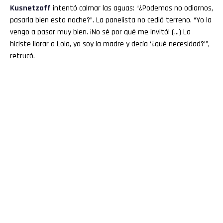
Kusnetzoff
intentó calmar las aguas: “¿Podemos no odiarnos,
pasarla bien esta noche?”. La panelista no cedió terreno. “Yo la
vengo a pasar muy bien. ¡No sé por qué me invitó! (…) La
hiciste llorar a Lola, yo soy la madre y decía ‘¿qué necesidad?’”,
retrucó.