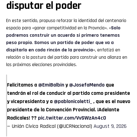
disputar el poder
En este sentido, propuso reforzar la identidad del centenario
espacio para «ganar competitividad en la Provncia». «
Solo
podremos construir un acuerdo si primero tenemos
peso propio
.
Somos un partido de poder que va a
dispitarlo en cada rincón de la provincia
«, enfatizó en
relación a la postura del partido para construir una alianza en
las próximas elecciones provinciales.
Felicitamos a
@EmiBalbin
y
@JosefaMendo
que
tendrán el rol de conducir al partido como presidente
y vicepresidenta y a
@pablonicoletti_
, que es el nuevo
presidente de la Convención Provincial. ¡Adelante
Radicales! ??
pic.twitter.com/VvSWzAn4c0
— Unión Cívica Radical (@UCRNacional)
August 9, 2026