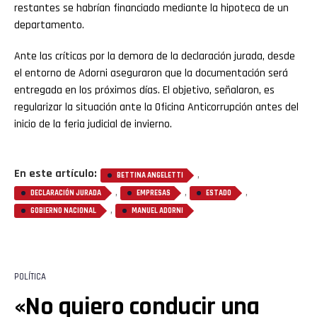
restantes se habrían financiado mediante la hipoteca de un
Pinterest
departamento.
Whatsapp
Ante las críticas por la demora de la declaración jurada, desde
el entorno de Adorni aseguraron que la documentación será
Email
entregada en los próximos días. El objetivo, señalaron, es
regularizar la situación ante la Oficina Anticorrupción antes del
inicio de la feria judicial de invierno.
En este artículo:
,
BETTINA ANGELETTI
,
,
,
DECLARACIÓN JURADA
EMPRESAS
ESTADO
,
GOBIERNO NACIONAL
MANUEL ADORNI
POLÍTICA
«No quiero conducir una