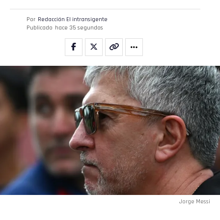
Pinterest
Por
Redacción El intransigente
Publicado
hace 35 segundos
Whatsapp
Email
Jorge Messi