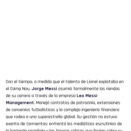
Con el tiempo, a medida que el talento de Lionel explotaba en
el Camp Nou,
Jorge Messi
asumió formalmente las riendas
de su carrera a través de la empresa
Leo Messi
Management
. Manejó contratos de patrocinio, extensiones
de convenios futbolísticos y la compleja ingeniería financiera
que rodea a una superestrella global. Su gestión no estuvo
exenta de tormentas: enfrentó los mediáticos escrutinios de
la hacienda española y las feroces críticas que llovían sobre su