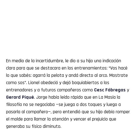
En medio de la incertidumbre, le dio a su hijo una indicación
clara para que se destacara en los entrenamientos: “Vos hacé
lo que sabés: agarrá la pelota y andá directo al arco. Mostrate
como sos”. Lionel obedeció y dejó boquiabiertos a los
entrenadores y a futuros compañeros como
Cesc Fábregas
y
Gerard Piqué
. Jorge había leído rápido que en La Masía la
filosofía no se negociaba —se juega a dos toques y luego a
pasarla al compañero—, pero entendió que su hijo debía romper
el molde para llamar la atención y vencer el prejuicio que
generaba su físico diminuto.