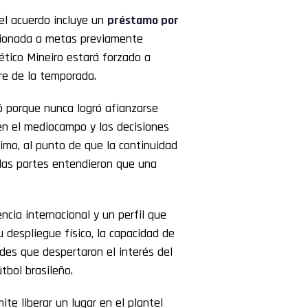
el acuerdo incluye un
préstamo por
ionada a metas previamente
lético Mineiro estará forzado a
rre de la temporada.
ó porque nunca logró afianzarse
en el mediocampo y las decisiones
imo, al punto de que la continuidad
 las partes entendieron que una
ncia internacional y un perfil que
 despliegue físico, la capacidad de
ades que despertaron el interés del
tbol brasileño.
ite liberar un lugar en el plantel