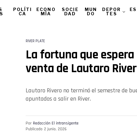
S
POLÍTI
ECONO
SOCIE
MUN
DEPOR
ES
AS
CA
MÍA
DAD
DO
TES
RIVER PLATE
La fortuna que espera 
venta de Lautaro Rive
Lautaro Rivero no terminó el semestre de bu
apuntados a salir en River.
Por
Redacción El intransigente
Publicado
2 junio, 2026