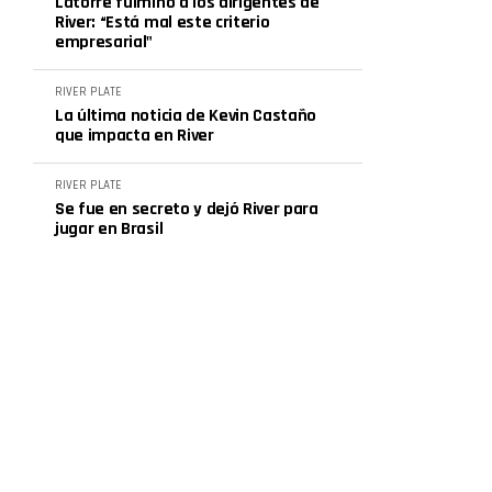
Latorre fulminó a los dirigentes de
River: “Está mal este criterio
empresarial"
RIVER PLATE
La última noticia de Kevin Castaño
que impacta en River
RIVER PLATE
Se fue en secreto y dejó River para
jugar en Brasil