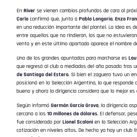
En
River
se vienen cambios profundos de cara al pró
Carlo
confirmó que, junto a
Pablo Longoria
,
Enzo Fran
en una reducción importante del plantel. La idea es d
entre aquellos que no rindieron, los que no estuvieron 
venta y en este último apartado aparece el nombre 
Uno de los grandes apuntados para marcharse es
Lau
que regresó al club a mediados del año pasado tras 
de Santiago del Estero
. Si bien el zaguero tuvo un e
posicionó en la Selección Argentina, lo que responde 
bueno y ahora la dirigencia considera que lo mejor es d
Según informó
Germán García Grova
, la dirigencia as
cercana a los
10 millones de dólares
. El defensor, pes
fue considerado por
Lionel Scaloni
en la Selección Arg
cotización en niveles altos. De hecho ya hay un club li