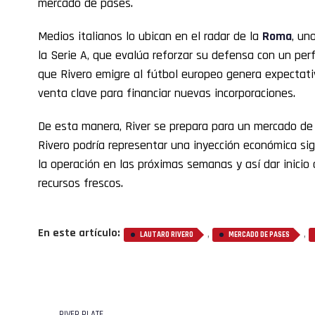
mercado de pases.
Medios italianos lo ubican en el radar de la
Roma
, un
la Serie A, que evalúa reforzar su defensa con un perfi
que Rivero emigre al fútbol europeo genera expectati
venta clave para financiar nuevas incorporaciones.
De esta manera, River se prepara para un mercado de 
Rivero podría representar una inyección económica sign
la operación en las próximas semanas y así dar inicio 
recursos frescos.
En este artículo:
,
,
LAUTARO RIVERO
MERCADO DE PASES
RIVER PLATE