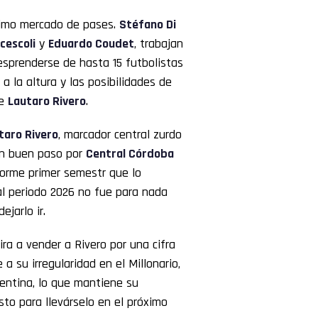
ximo mercado de pases.
Stéfano Di
cescoli
y
Eduardo Coudet
, trabajan
esprenderse de hasta 15 futbolistas
a la altura y las posibilidades de
de
Lautaro Rivero
.
taro Rivero
, marcador central zurdo
un buen paso por
Central Córdoba
norme primer semestr que lo
al periodo 2026 no fue para nada
ejarlo ir.
pira a vender a Rivero por una cifra
e a su irregularidad en el Millonario,
entina, lo que mantiene su
sto para llevárselo en el próximo