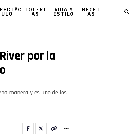
PECTÁC
LOTERI
VIDA Y
RECET
ULO
AS
ESTILO
AS
River por la
ro
ena manera y es uno de los