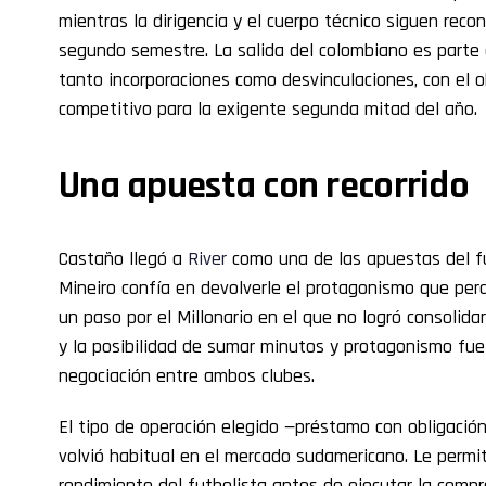
mientras la dirigencia y el cuerpo técnico siguen reco
segundo semestre. La salida del colombiano es parte
tanto incorporaciones como desvinculaciones, con el o
competitivo para la exigente segunda mitad del año.
Una apuesta con recorrido
Castaño llegó a
River
como una de las apuestas del fú
Mineiro confía en devolverle el protagonismo que per
un paso por el Millonario en el que no logró consolida
y la posibilidad de sumar minutos y protagonismo fu
negociación entre ambos clubes.
El tipo de operación elegido —préstamo con obligació
volvió habitual en el mercado sudamericano. Le permit
rendimiento del futbolista antes de ejecutar la compr