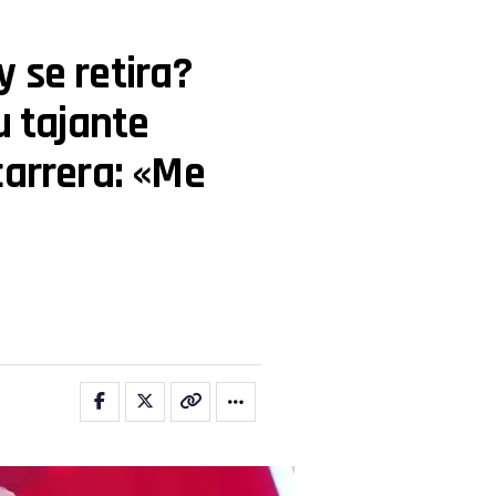
 se retira?
u tajante
carrera: «Me