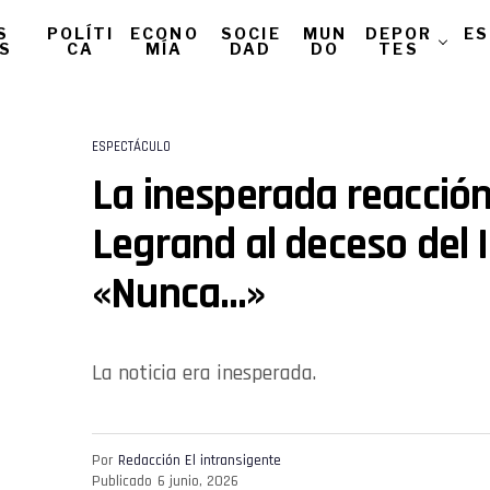
S
POLÍTI
ECONO
SOCIE
MUN
DEPOR
ES
AS
CA
MÍA
DAD
DO
TES
ESPECTÁCULO
La inesperada reacción
Legrand al deceso del I
«Nunca…»
La noticia era inesperada.
Por
Redacción El intransigente
Publicado
6 junio, 2026