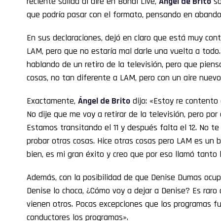
reciente salida al aire en Bondi Live,
Ángel de Brito
so
que podría pasar con el formato, pensando en abandon
En sus declaraciones, dejó en claro que está muy cont
LAM, pero que no estaría mal darle una vuelta a tod
hablando de un retiro de la televisión, pero que piens
cosas, no tan diferente a LAM, pero con un aire nuevo
Exactamente,
Ángel de Brito
dijo: «Estoy re contento
No dije que me voy a retirar de la televisión, pero por 
Estamos transitando el 11 y después falta el 12. No te
probar otras cosas. Hice otras cosas pero LAM es un
bien, es mi gran éxito y creo que por eso llamó tanto 
Además, con la posibilidad de que Denise Dumas ocupe 
Denise lo choca, ¿Cómo voy a dejar a Denise? Es raro
vienen otros. Pocas excepciones que los programas fu
conductores los programas».