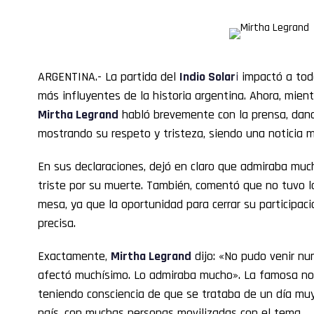
ARGENTINA.- La partida del
Indio Solar
i
impactó a todo
más influyentes de la historia argentina. Ahora, mient
Mirtha Legrand
habló brevemente con la prensa, dand
mostrando su respeto y tristeza, siendo una noticia 
En sus declaraciones, dejó en claro que admiraba much
triste por su muerte. También, comentó que no tuvo l
mesa, ya que la oportunidad para cerrar su participa
precisa.
Exactamente,
Mirtha Legrand
dijo: «No pudo venir nu
afectó muchísimo. Lo admiraba mucho». La famosa no
teniendo consciencia de que se trataba de un día muy
país, con muchas personas movilizadas con el tema.