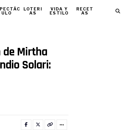
PECTÁC
LOTERI
VIDA Y
RECET
ULO
AS
ESTILO
AS
 de Mirtha
ndio Solari: