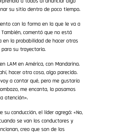
rprendió a todos al anunciar algo
ar su sitio dentro de poco tiempo.
ento con la forma en la que le va a
o. También, comentó que no está
a en la probabilidad de hacer otras
 para su trayectoria.
 en LAM en América, con Mandarina.
ahí, hacer otra cosa, algo parecido.
 voy a contar qué, pero me gustaría
 bombazo, me encanta, la pasamos
la atención».
su conducción, el líder agregó: «No,
 cuando se van los conductores y
ncionan, creo que son de los