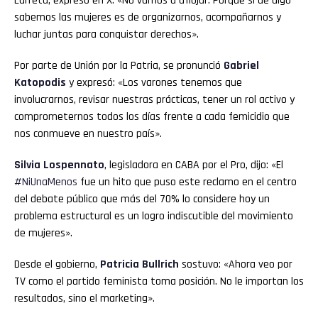
Larreta, expresó en X: «No vamos a aflojar. Porque si de algo
sabemos las mujeres es de organizarnos, acompañarnos y
luchar juntas para conquistar derechos».
Por parte de Unión por la Patria, se pronunció
Gabriel
Katopodis
y expresó: «Los varones tenemos que
involucrarnos, revisar nuestras prácticas, tener un rol activo y
comprometernos todos los días frente a cada femicidio que
nos conmueve en nuestro país».
Silvia Lospennato
, legisladora en CABA por el Pro, dijo: «El
#NiUnaMenos
fue un hito que puso este reclamo en el centro
del debate público que más del 70% lo considere hoy un
problema estructural es un logro indiscutible del movimiento
de mujeres».
Desde el gobierno,
Patricia Bullrich
sostuvo: «Ahora veo por
TV como el partido feminista toma posición. No le importan los
resultados, sino el marketing».