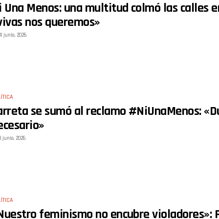
i Una Menos: una multitud colmó las calles e
vivas nos queremos»
4 junio, 2026
ÍTICA
arreta se sumó al reclamo #NiUnaMenos: «Du
ecesario»
3 junio, 2026
ÍTICA
Nuestro feminismo no encubre violadores»: Pa