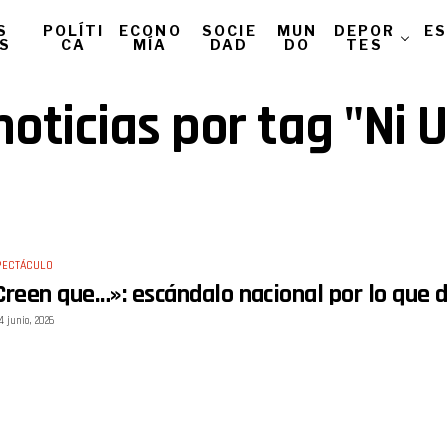
S
POLÍTI
ECONO
SOCIE
MUN
DEPOR
ES
AS
CA
MÍA
DAD
DO
TES
noticias por tag "Ni
PECTÁCULO
Creen que…»: escándalo nacional por lo que 
4 junio, 2026