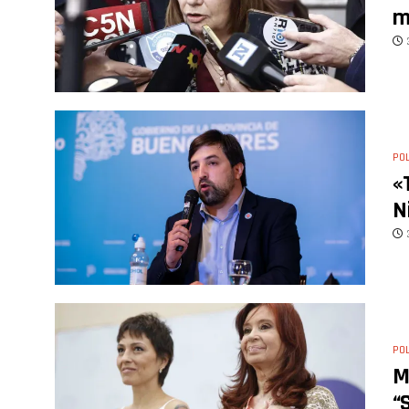
m
POL
«
N
POL
M
“