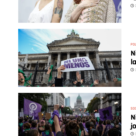
POL
N
l
SO
N
j