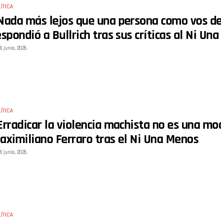
ÍTICA
Nada más lejos que una persona como vos d
espondió a Bullrich tras sus críticas al Ni Un
4 junio, 2026
ÍTICA
Erradicar la violencia machista no es una mo
aximiliano Ferraro tras el Ni Una Menos
4 junio, 2026
ÍTICA