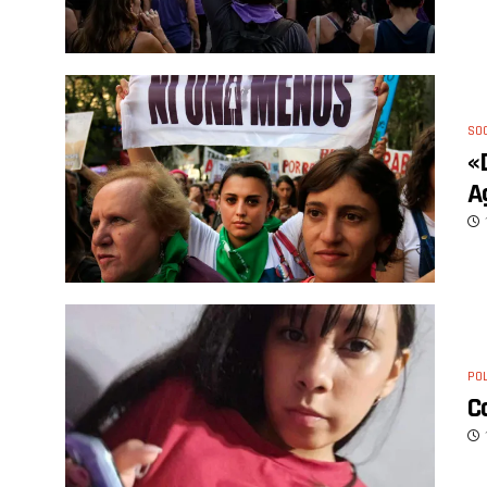
SO
«
A
POL
C