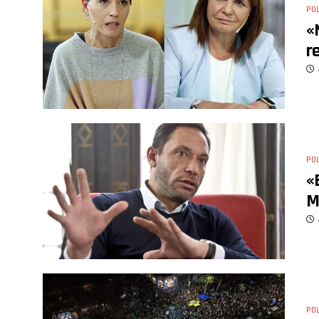
POL
«
r
POL
«
M
POL