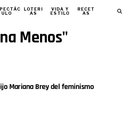
PECTÁC
LOTERI
VIDA Y
RECET
ULO
AS
ESTILO
AS
 Una Menos"
dijo Mariana Brey del feminismo