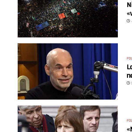
N
«
POL
L
n
POL
«