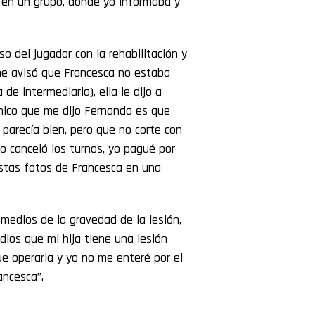
 en un grupo, donde yo informaba y
 del jugador con la rehabilitación y
me avisó que Francesca no estaba
de intermediaria), ella le dijo a
 único que me dijo Fernanda es que
 parecía bien, pero que no corte con
co canceló los turnos, yo pagué por
stas fotos de Francesca en una
edios de la gravedad de la lesión,
dios que mi hija tiene una lesión
e operarla y yo no me enteré por el
ancesca”.