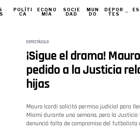
S
POLÍTI
ECONO
SOCIE
MUN
DEPOR
ES
AS
CA
MÍA
DAD
DO
TES
ESPECTÁCULO
¡Sigue el drama! Mauro 
pedido a la Justicia re
hijas
Mauro Icardi solicitó permiso judicial para lle
Miami durante una semana, pero la Justicia
denunció falta de compromiso del futbolista c