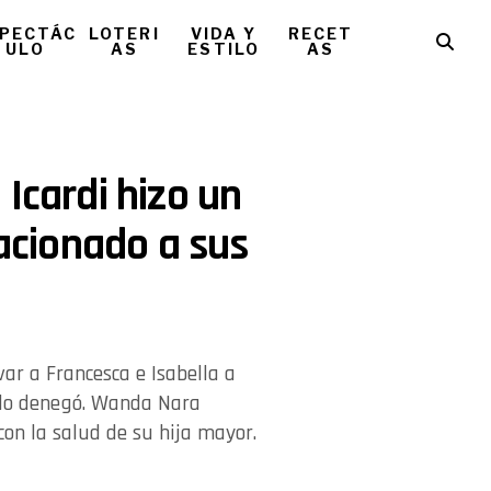
PECTÁC
LOTERI
VIDA Y
RECET
ULO
AS
ESTILO
AS
Icardi hizo un
lacionado a sus
var a Francesca e Isabella a
 lo denegó. Wanda Nara
on la salud de su hija mayor.