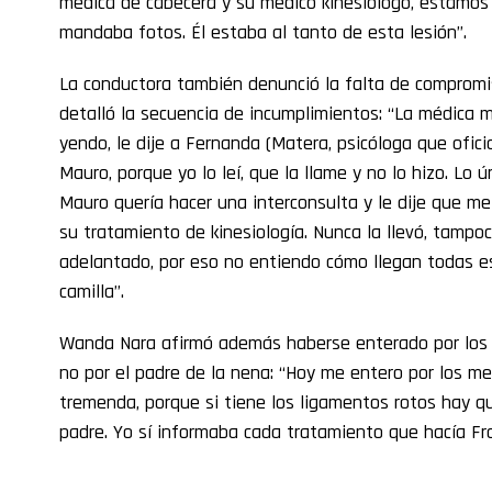
médica de cabecera y su médico kinesiólogo, estamos
mandaba fotos. Él estaba al tanto de esta lesión”.
La conductora también denunció la falta de compromiso
detalló la secuencia de incumplimientos: “La médica 
yendo, le dije a Fernanda (Matera, psicóloga que oficia 
Mauro, porque yo lo leí, que la llame y no lo hizo. Lo
Mauro quería hacer una interconsulta y le dije que me
su tratamiento de kinesiología. Nunca la llevó, tampo
adelantado, por eso no entiendo cómo llegan todas e
camilla”.
Wanda Nara afirmó además haberse enterado por los m
no por el padre de la nena: “Hoy me entero por los me
tremenda, porque si tiene los ligamentos rotos hay qu
padre. Yo sí informaba cada tratamiento que hacía Fr