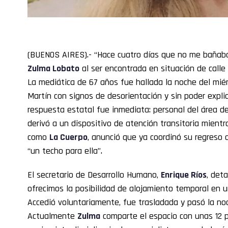
(BUENOS AIRES).- “Hace cuatro días que no me bañaba 
Zulma Lobato
al ser encontrada en situación de calle
La mediática de 67 años fue hallada la noche del miér
Martín con signos de desorientación y sin poder explic
respuesta estatal fue inmediata: personal del área d
derivó a un dispositivo de atención transitoria mient
como
La Cuerpo
, anunció que ya coordinó su regreso 
“un techo para ella”.
El secretario de Desarrollo Humano,
Enrique Ríos
, deta
ofrecimos la posibilidad de alojamiento temporal en u
Accedió voluntariamente, fue trasladada y pasó la noch
Actualmente
Zulma
comparte el espacio con unas 12 p