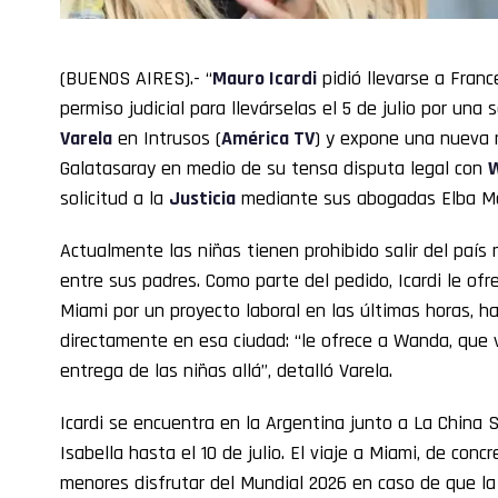
(BUENOS AIRES).- “
Mauro Icardi
pidió llevarse a Franc
permiso judicial para llevárselas el 5 de julio por una
Varela
en Intrusos (
América TV
) y expone una nueva 
Galatasaray en medio de su tensa disputa legal con
W
solicitud a la
Justicia
mediante sus abogadas Elba Mar
Actualmente las niñas tienen prohibido salir del país m
entre sus padres. Como parte del pedido, Icardi le ofr
Miami por un proyecto laboral en las últimas horas, ha
directamente en esa ciudad: “le ofrece a Wanda, que v
entrega de las niñas allá”, detalló Varela.
Icardi se encuentra en la Argentina junto a La China S
Isabella hasta el 10 de julio. El viaje a Miami, de conc
menores disfrutar del Mundial 2026 en caso de que la