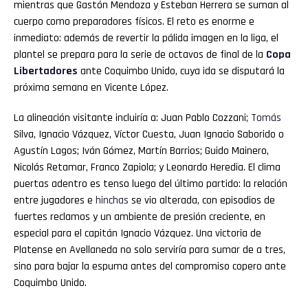
mientras que Gastón Mendoza y Esteban Herrera se suman al
cuerpo como preparadores físicos. El reto es enorme e
inmediato: además de revertir la pálida imagen en la liga, el
plantel se prepara para la serie de octavos de final de la
Copa
Libertadores
ante Coquimbo Unido, cuya ida se disputará la
próxima semana en Vicente López.
La alineación visitante incluiría a: Juan Pablo Cozzani;
Tomás
Silva, Ignacio Vázquez, Víctor Cuesta, Juan Ignacio Saborido o
Agustín Lagos; Iván Gómez, Martín Barrios; Guido Mainero,
Nicolás Retamar, Franco Zapiola; y Leonardo Heredia. El clima
puertas adentro es tenso luego del último partido: la relación
entre jugadores e
hinchas
se vio alterada, con episodios de
fuertes reclamos y un ambiente de presión creciente, en
especial para el capitán Ignacio Vázquez. Una victoria de
Platense en Avellaneda no solo serviría para sumar de a tres,
sino para bajar la espuma antes del compromiso copero ante
Coquimbo Unido.