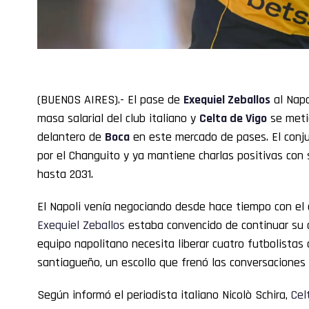
(BUENOS AIRES).- El pase de
Exequiel Zeballos
al Napo
masa salarial del club italiano y
Celta
de Vigo
se metió
delantero de
Boca
en este mercado de pases. El conjun
por el Changuito y ya mantiene charlas positivas con 
hasta 2031.
El Napoli venía negociando desde hace tiempo con el 
Exequiel
Zeballos
estaba convencido de continuar su ca
equipo napolitano necesita liberar cuatro futbolistas a
santiagueño, un escollo que frenó las conversaciones 
Según informó el periodista italiano Nicolò Schira,
Cel