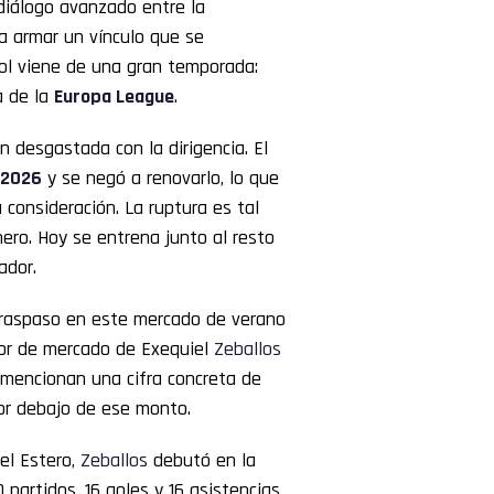
 diálogo avanzado entre la
a armar un vínculo que se
ñol viene de una gran temporada:
a de la
Europa League
.
n desgastada con la dirigencia. El
 2026
y se negó a renovarlo, lo que
 consideración. La ruptura es tal
ñero. Hoy se entrena junto al resto
ador.
traspaso en este mercado de verano
alor de mercado de Exequiel
Zeballos
 mencionan una cifra concreta de
por debajo de ese monto.
el Estero,
Zeballos
debutó en la
partidos, 16 goles y 16 asistencias