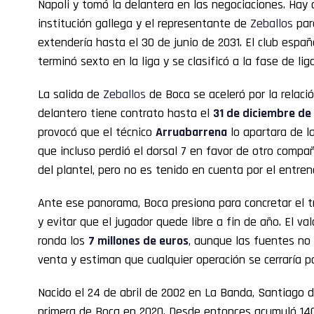
Napoli y tomó la delantera en las negociaciones. Hay
institución gallega y el representante de
Zeballos
par
extendería hasta el 30 de junio de 2031. El club espa
terminó sexto en la liga y se clasificó a la fase de lig
La salida de
Zeballos
de Boca se aceleró por la relació
delantero tiene contrato hasta el
31 de diciembre de
provocó que el técnico
Arruabarrena
lo apartara de la
que incluso perdió el dorsal 7 en favor de otro compa
del plantel, pero no es tenido en cuenta por el entren
Ante ese panorama, Boca presiona para concretar el 
y evitar que el jugador quede libre a fin de año. El v
ronda los
7 millones de euros
, aunque las fuentes no
venta y estiman que cualquier operación se cerraría 
Nacido el 24 de abril de 2002 en La Banda, Santiago d
primera de Boca en 2020. Desde entonces acumuló 140 