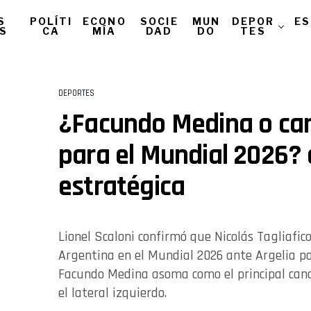
S
POLÍTI
ECONO
SOCIE
MUN
DEPOR
ES
AS
CA
MÍA
DAD
DO
TES
DEPORTES
¿Facundo Medina o cam
para el Mundial 2026?
estratégica
Lionel Scaloni confirmó que Nicolás Tagliafic
Argentina en el Mundial 2026 ante Argelia p
Facundo Medina asoma como el principal can
el lateral izquierdo.