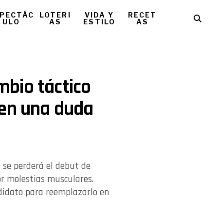
PECTÁC
LOTERI
VIDA Y
RECET
ULO
AS
ESTILO
AS
bio táctico
 en una duda
o se perderá el debut de
or molestias musculares.
didato para reemplazarlo en