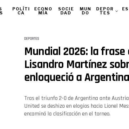
S
POLÍTI
ECONO
SOCIE
MUN
DEPOR
ES
AS
CA
MÍA
DAD
DO
TES
DEPORTES
Mundial 2026: la frase
Lisandro Martínez sob
enloqueció a Argentin
Tras el triunfo 2-0 de Argentina ante Austria
United se deshizo en elogios hacia Lionel Mes
encaminó la clasificación en el torneo.