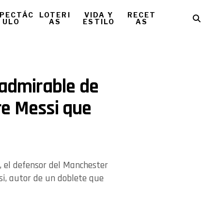
PECTÁC
LOTERI
VIDA Y
RECET
ULO
AS
ESTILO
AS
 admirable de
re Messi que
a
, el defensor del Manchester
si, autor de un doblete que