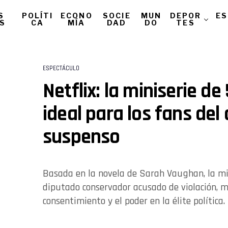
S
POLÍTI
ECONO
SOCIE
MUN
DEPOR
ES
AS
CA
MÍA
DAD
DO
TES
ESPECTÁCULO
Netflix: la miniserie de
ideal para los fans del
suspenso
Basada en la novela de Sarah Vaughan, la min
diputado conservador acusado de violación, m
consentimiento y el poder en la élite política.