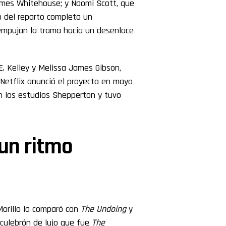
James Whitehouse; y Naomi Scott, que
to del reparto completa un
empujan la trama hacia un desenlace
E. Kelley y Melissa James Gibson,
. Netflix anunció el proyecto en mayo
en los estudios Shepperton y tuvo
 un ritmo
Morillo la comparó con
The Undoing
y
 culebrón de lujo que fue
The