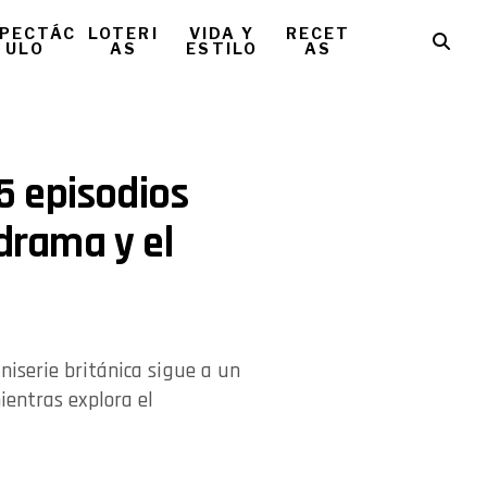
PECTÁC
LOTERI
VIDA Y
RECET
ULO
AS
ESTILO
AS
 5 episodios
 drama y el
iserie británica sigue a un
ientras explora el