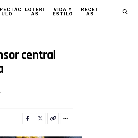
PECTÁC
LOTERI
VIDA Y
RECET
ULO
AS
ESTILO
AS
sor central
a
.