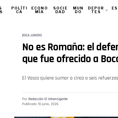
S
POLÍTI
ECONO
SOCIE
MUN
DEPOR
ES
AS
CA
MÍA
DAD
DO
TES
BOCA JUNIORS
No es Romaña: el defen
que fue ofrecido a Boc
El Vasco quiere sumar a cinco o seis refuerzos
Por
Redacción El intransigente
Publicado
19 junio, 2026