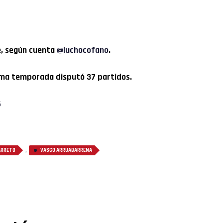
e, según cuenta
@luchocofano
.
tima temporada disputó 37 partidos.
6
,
ARRETO
VASCO ARRUABARRENA