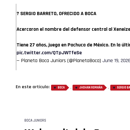
? SERGIO BARRETO, OFRECIDO A BOCA
Acercaron el nombre del defensor central al Xeneiz
Tiene 27 años, juega en Pachuca de México. En la úl
pic.twitter.com/QTpJWTfeSe
— Planeta Boca Juniors (@PlanetaBoca)
June 19, 202
En este artículo:
,
,
BOCA
JHOHAN ROMAÑA
SERGIO B
BOCA JUNIORS