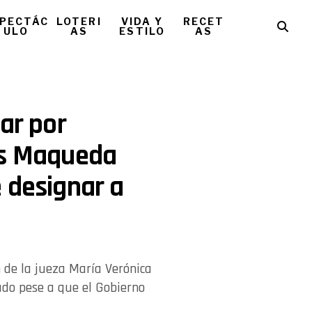
PECTÁC
LOTERI
VIDA Y
RECET
ULO
AS
ESTILO
AS
ar por
os Maqueda
 designar a
 de la jueza María Verónica
ado pese a que el Gobierno