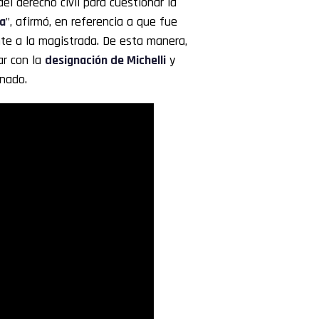
el derecho civil para cuestionar la
za
”, afirmó, en referencia a que fue
nte a la magistrada. De esta manera,
ar con la
designación de Michelli
y
enado.