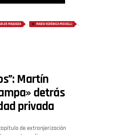
,
,
ARLOS MAQUEDA
MARÍA VERÓNICA MICHELLI
os”: Martín
rampa» detrás
dad privada
 capítulo de extranjerización