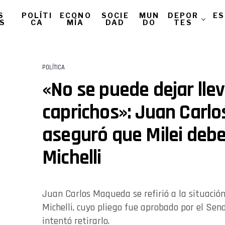
S
POLÍTI
ECONO
SOCIE
MUN
DEPOR
ES
AS
CA
MÍA
DAD
DO
TES
POLÍTICA
«No se puede dejar llev
caprichos»: Juan Carl
aseguró que Milei debe
Michelli
Juan Carlos Maqueda se refirió a la situación
Michelli, cuyo pliego fue aprobado por el Sen
intentó retirarlo.