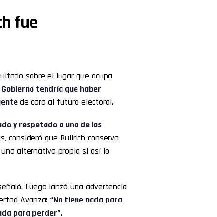
ch fue
nsultado sobre el lugar que ocupa
l Gobierno tendría que haber
igente
de cara al futuro electoral.
dado y respetado a una de las
s, consideró que Bullrich conserva
una alternativa propia si así lo
 señaló. Luego lanzó una advertencia
bertad Avanza:
“No tiene nada para
nada para perder”
.