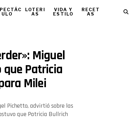
PECTÁC
LOTERI
VIDA Y
RECET
ULO
AS
ESTILO
AS
rder»: Miguel
 que Patricia
para Milei
l Pichetto, advirtió sobre las
ostuvo que Patricia Bullrich