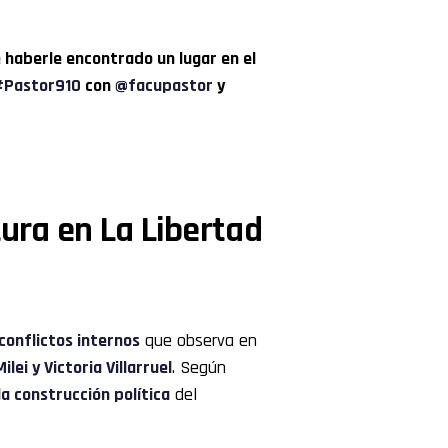
e haberle encontrado un lugar en el
Pastor910
con
@facupastor
y
tura en La Libertad
conflictos internos
que observa en
lei y Victoria Villarruel
. Según
a construcción política
del