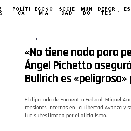
S
POLÍTI
ECONO
SOCIE
MUN
DEPOR
ES
AS
CA
MÍA
DAD
DO
TES
POLÍTICA
«No tiene nada para pe
Ángel Pichetto aseguró
Bullrich es «peligrosa» 
El diputado de Encuentro Federal, Miguel Ánge
tensiones internas en La Libertad Avanza y s
fue subestimada por el oficialismo.