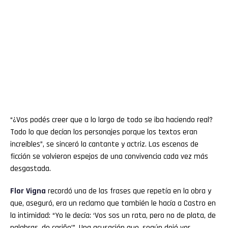
“¿Vos podés creer que a lo largo de todo se iba haciendo real?
Todo lo que decían los personajes porque los textos eran
increíbles”, se sinceró la cantante y actriz. Las escenas de
ficción se volvieron espejos de una convivencia cada vez más
desgastada.
Flor
Vigna
recordó una de las frases que repetía en la obra y
que, aseguró, era un reclamo que también le hacía a Castro en
la intimidad: “Yo le decía: ‘Vos sos un rata, pero no de plata, de
palabras, de cariño’”. Una acusación que, según dejó ver,