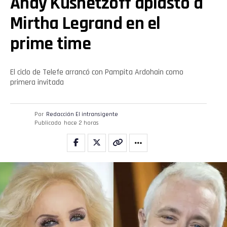
Andy Kusnetzoff aplastó a
Whatsapp
Mirtha Legrand en el
Email
prime time
El ciclo de Telefe arrancó con Pampita Ardohain como
primera invitada
Por
Redacción El intransigente
Publicado
hace 2 horas