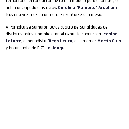
temporada, el conductor invitó a la modelo para el debut”, se
había anticipado días atrás.
Carolina “Pampita” Ardohain
fue, una vez más, la primera en sentarse a la mesa.
A Pampita se sumaron otras cuatro personalidades de
distintos palos. Completaron el debut la conductora
Yanina
Latorre
, el periodista
Diego Leuco
, el streamer
Martín Cirio
y la cantante de RKT
La Joaqui
.