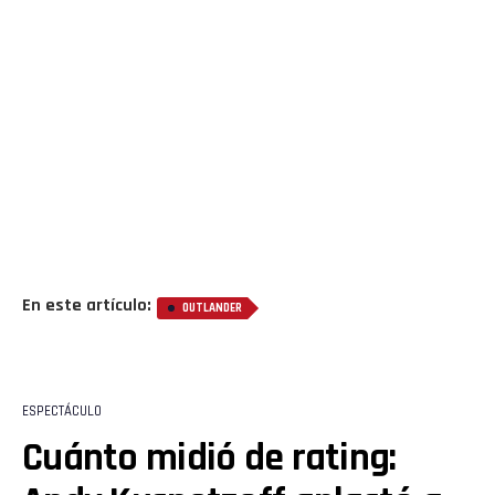
En este artículo:
OUTLANDER
Flipboard
Reddit
ESPECTÁCULO
Pinterest
Cuánto midió de rating: