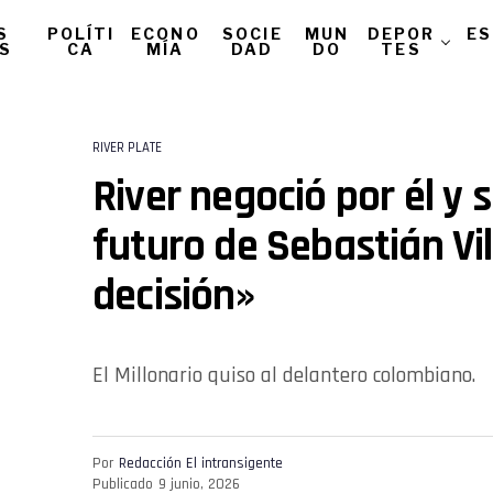
S
POLÍTI
ECONO
SOCIE
MUN
DEPOR
ES
AS
CA
MÍA
DAD
DO
TES
RIVER PLATE
River negoció por él y s
futuro de Sebastián Vill
decisión»
El Millonario quiso al delantero colombiano.
Por
Redacción El intransigente
Publicado
9 junio, 2026