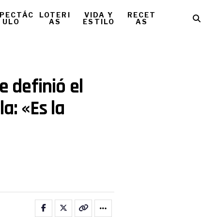
PECTÁC
LOTERI
VIDA Y
RECET
ULO
AS
ESTILO
AS
e definió el
a: «Es la