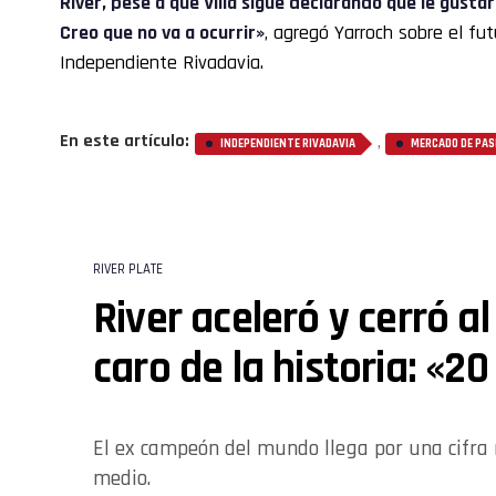
River, pese a que Villa sigue declarando que le gustar
Creo que no va a ocurrir»
, agregó Yarroch sobre el fu
Independiente Rivadavia.
En este artículo:
,
INDEPENDIENTE RIVADAVIA
MERCADO DE PAS
RIVER PLATE
River aceleró y cerró a
caro de la historia: «20
El ex campeón del mundo llega por una cifra 
medio.