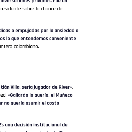
conversaciones privadas. Fue un
presidente sobre la chance de
icas o empujadas por la ansiedad o
emos lo que entendemos conveniente
lantero colombiano.
tián Villa, sería jugador de River»
,
ed.
«Gallardo lo quería, el Muñeco
ver no quería asumir el costo
Es una decisión institucional de