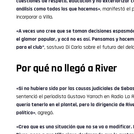
cuestiones de respeto, educación y no exteriorizar 
análisis como todos los que hacemos»
, manifestó el 
incorporar a Villa.
«A veces uno cree que se toman decisiones espasmód
el glamor popular, y acá no es así. Pensamos y hac
para el club“
, sostuvo Di Carlo sobre el futuro del de
Por qué no llegó a River
«Si no hubiera sido por las causas judiciales de Sebas
sentenció el periodista Gustavo Yarroch en Radio La R
quería tenerlo en el plantel, pero la dirigencia de Ri
político»
, agregó.
«Creo que es una situación que no se va a modificar. 