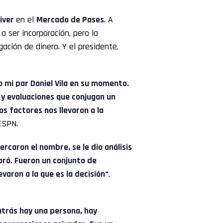
iver
en el
Mercado de Pases
. A
 ser incorporación, pero la
ación de dinero. Y el presidente,
o mi par Daniel Vila en su momento.
 y evaluaciones que conjugan un
s factores nos llevaron a la
 ESPN.
cercaron el nombre, se le dio análisis
poró. Fueron un conjunto de
varon a la que es la decisión“
,
atrás hay una persona, hay