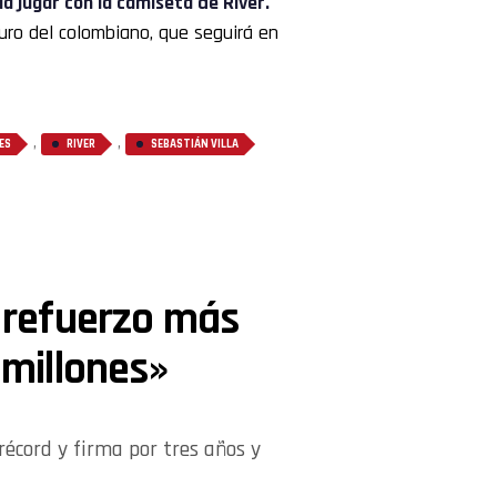
ía jugar con la camiseta de River.
turo del colombiano, que seguirá en
,
,
ES
RIVER
SEBASTIÁN VILLA
l refuerzo más
 millones»
récord y firma por tres años y