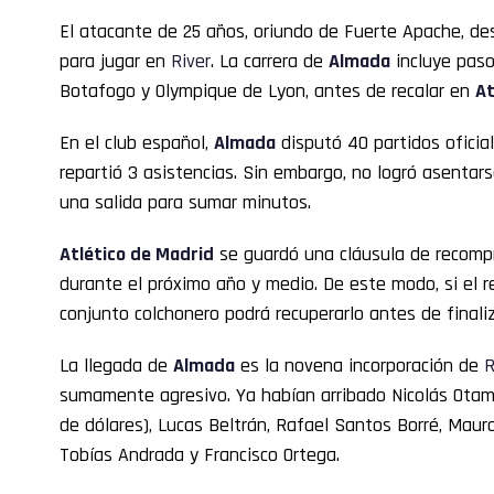
El atacante de 25 años, oriundo de Fuerte Apache, d
para jugar en
River
. La carrera de
Almada
incluye paso
Botafogo y Olympique de Lyon, antes de recalar en
At
En el club español,
Almada
disputó 40 partidos oficia
repartió 3 asistencias. Sin embargo, no logró asentars
una salida para sumar minutos.
Atlético de Madrid
se guardó una cláusula de recompr
durante el próximo año y medio. De este modo, si el 
conjunto colchonero podrá recuperarlo antes de finaliz
La llegada de
Almada
es la novena incorporación de
R
sumamente agresivo. Ya habían arribado Nicolás Otamen
de dólares), Lucas Beltrán, Rafael Santos Borré, Maur
Tobías Andrada y Francisco Ortega.