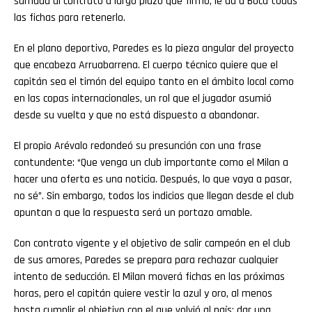
sumada al contrato a largo plazo que firmó, le da a Boca todas
las fichas para retenerlo.
En el plano deportivo, Paredes es la pieza angular del proyecto
que encabeza Arruabarrena. El cuerpo técnico quiere que el
capitán sea el timón del equipo tanto en el ámbito local como
en las copas internacionales, un rol que el jugador asumió
desde su vuelta y que no está dispuesto a abandonar.
El propio Arévalo redondeó su presunción con una frase
contundente: “Que venga un club importante como el Milan a
hacer una oferta es una noticia. Después, lo que vaya a pasar,
no sé”. Sin embargo, todos los indicios que llegan desde el club
apuntan a que la respuesta será un portazo amable.
Con contrato vigente y el objetivo de salir campeón en el club
de sus amores, Paredes se prepara para rechazar cualquier
intento de seducción. El Milan moverá fichas en las próximas
horas, pero el capitán quiere vestir la azul y oro, al menos
hasta cumplir el objetivo con el que volvió al país: dar una