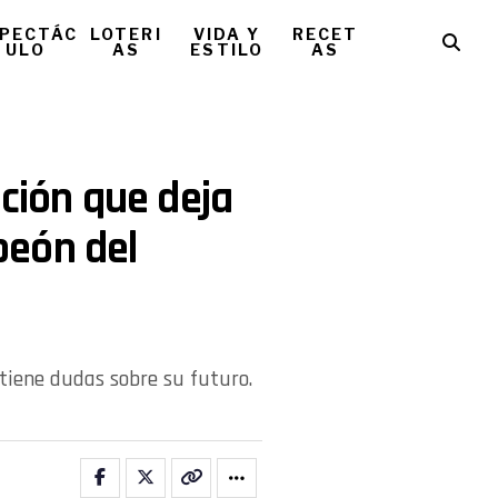
PECTÁC
LOTERI
VIDA Y
RECET
ULO
AS
ESTILO
AS
ación que deja
peón del
tiene dudas sobre su futuro.