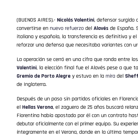
(BUENOS AIRES).-
Nicolás Valentini
, defensor surgido
convertirse en
nuevo
refuerzo
del
Alavés
de España. S
italiana y española, la transferencia es definitiva y e
reforzar una defensa que necesitaba variantes con ur
La operación se cerró en una cifra que ronda entre lo
Valentini
, la elección final fue el Alavés pese a que
Gremio de Porto Alegre
y estuvo en la
mira
del
Sheff
de Inglaterra.
Después de un paso sin partidos oficiales en Florenc
el
Hellas Verona
, el zaguero de 25 años buscará relan
Fiorentina había apostado por él con un contrato has
debutar oficialmente con el primer equipo. Su experien
íntegramente en el Verona, donde en la última tempor