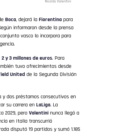
Nicolás Valentini
 de
Boca
, dejará la
Fiorentina
para
egún informaron desde la prensa
l conjunto vasco lo incorpora para
gencia.
s
2 y 3 millones de euros
. Para
 también tuvo ofrecimientos desde
ield United
de la Segunda División
ia y dos préstamos consecutivos en
zar su carrera en
LaLiga
. La
ta 2029, pero
Valentini
nunca llegó a
cia en Italia transcurrió
ada disputó 19 partidos y sumó 1.185