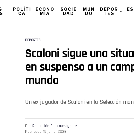
S
POLÍTI
ECONO
SOCIE
MUN
DEPOR
ES
AS
CA
MÍA
DAD
DO
TES
DEPORTES
Scaloni sigue una situ
en suspenso a un cam
mundo
Un ex jugador de Scaloni en la Selección man
Por
Redacción El intransigente
Publicado
15 junio, 2026