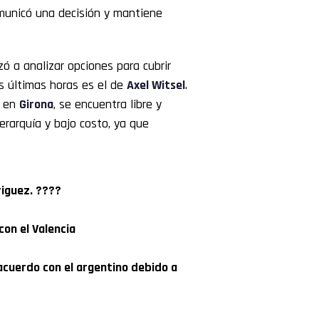
municó una decisión y mantiene
ó a analizar opciones para cubrir
s últimas horas es el de
Axel Witsel
.
r en
Girona
, se encuentra libre y
jerarquía y bajo costo, ya que
riguez. ????
con el Valencia
un acuerdo con el argentino debido a