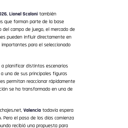
026
,
Lionel Scaloni
también
as que forman parte de la base
o del campo de juego, el mercado de
es pueden influir directamente en
 importantes para el seleccionado
 planificar distintos escenarios
a una de sus principales figuras
e les permitan reaccionar rápidamente
uación se ha transformado en una de
ichajes.net,
Valencia
todavía espera
. Pero el paso de los días comienza
mundo recibió una propuesta para