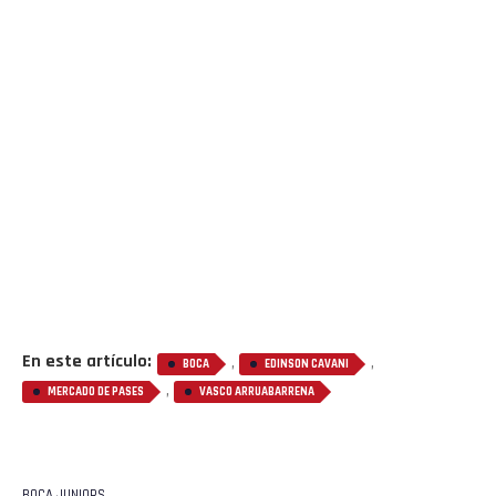
En este artículo:
,
,
BOCA
EDINSON CAVANI
,
MERCADO DE PASES
VASCO ARRUABARRENA
BOCA JUNIORS