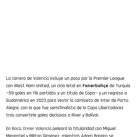
La carrera de
Valencia
incluye un paso por la Premier League
con West Ham United, un ciclo letal en
Fenerbahçe
de Turquía
—59 goles en 116 partidos y un título de Copa— y un regreso a
Sudamérica en 2023 para vestir la camiseta de Inter de Porto
Alegre, con la que fue semifinalista de la Copa Libertadores
tras convertirle goles decisivos a River y Bolívar.
En
Boca
,
Enner
Valencia
peleará la titularidad con Miguel
Merentiel y Milton Giménez, mientras Adam Bareiro se