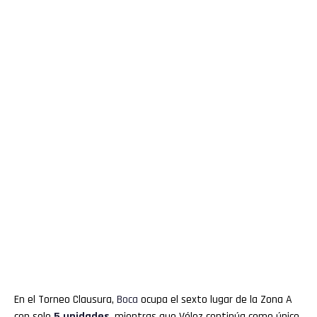
En el Torneo Clausura,
Boca
ocupa el sexto lugar de la Zona A
con solo
5 unidades
, mientras que Vélez continúa como único