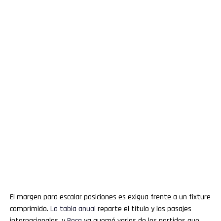
El margen para escalar posiciones es exigua frente a un fixture
comprimido.
La tabla anual
reparte el título y los pasajes
internacionales, y
Boca
ya quemó varios de los partidos que