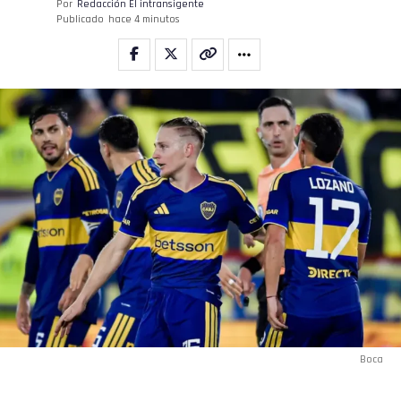
Por
Redacción El intransigente
Publicado
hace 4 minutos
Boca