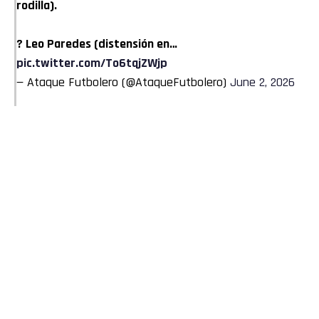
rodilla).
? Leo Paredes (distensión en…
pic.twitter.com/To6tqjZWjp
— Ataque Futbolero (@AtaqueFutbolero)
June 2, 2026