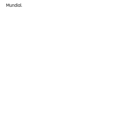
Mundial.
Pinterest
Whatsapp
Email