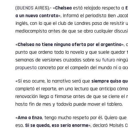
(
BUENOS
AIRES).- «
Chelsea
está relajado respecto a
E
a un nuevo contrato
», informó el periodista Ben Jaco
inglés, con lo que el club de Londres pasa de resistir u
mediocampista antes de que se abra cualquier discusi
«
Chelsea
no tiene ninguna oferta por el argentino
», 
punto que ordena toda la novela y que suele quedar t
semanas de versiones cruzadas sobre su
futuro
ningú
propuesta
concreta por el campeón del mundo ni a ace
«Si eso ocurre, la narrativa será que
siempre quiso que
completó el reporte, en una lectura que anticipa cómo s
renovación llega a firmarse antes de que se cierre el
hasta fin de mes y todavía puede mover el tablero.
«
Amo a
Enzo
, tengo mucho respeto por él. Quiero que
eso.
Si se queda, eso sería enorme
», declaró Moisés 