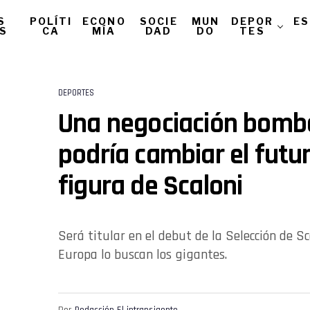
S
POLÍTI
ECONO
SOCIE
MUN
DEPOR
ES
AS
CA
MÍA
DAD
DO
TES
DEPORTES
Una negociación bomb
podría cambiar el futu
figura de Scaloni
Será titular en el debut de la Selección de Sc
Europa lo buscan los gigantes.
Por
Redacción El intransigente