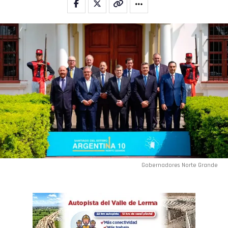
Flipboard
Reddit
Pinterest
Whatsapp
Email
Gobernadores Norte Grande