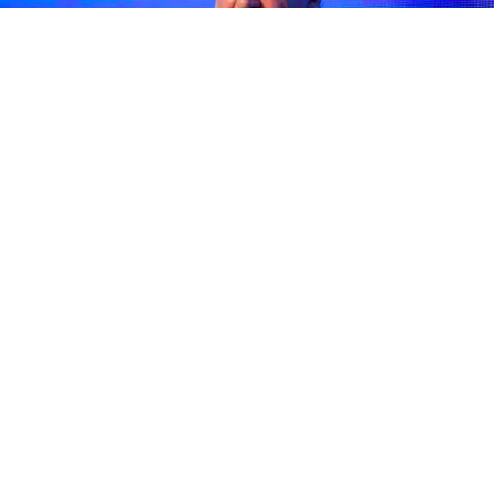
Dante Sica
Dante Sica
analizó la crisis diplomática entre
Javier Milei
y
Brasil
tras la decisión del gobierno de Luiz Inácio Lula da Silva
de retirar a su embajador en Buenos Aires. El exministro de
Producción sostuvo que, pese al fuerte cruce político entre
ambos mandatarios, la relación económica entre los dos países
seguirá funcionando con normalidad y descartó un impacto
inmediato sobre el comercio o las inversiones.
El economista recordó que las diferencias entre los