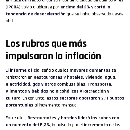
el Índice de Precios al Consumidor de la Ciudad de Buenos Aires
(
IPCBA
) volvió a ubicarse por
encima del 2%
y
cortó la
tendencia de desaceleración
que se había observado desde
abril.
Los rubros que más
impulsaron la inflación
El
informe oficial
señaló que los
mayores aumentos
se
registraron en
Restaurantes y hoteles, Vivienda, agua,
electricidad, gas y otros combustibles, Transporte,
Alimentos y bebidas no alcohólicas y Recreación y
cultura
. En conjunto,
estos sectores aportaron 2,11 puntos
porcentuales
al incremento mensual.
Entre ellos,
Restaurantes y hoteles lideró las subas con
un aumento del 5,3%
, impulsado por el
incremento
de las