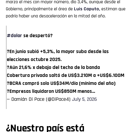
marzo el mes con mayor número, dio 3,4%, aunque desde el
Gobierno, principalmente el área de
Luis Caputo,
estiman que
podría haber una desaceleración en la mitad del año.
#dolar
se despertó?
?En junio subió +5,3%, la mayor suba desde las
Flipboard
elecciones octubre 2025.
?Aún 21,6% x debajo del techo de la banda
Reddit
Cobertura privada saltó de US$3.210M a +US$6.100M
?BCRA compró solo US$34M/día (mínimo del año)
Pinterest
?Empresas liquidaron US$850M menos…
— Damián Di Pace (@DiPace4)
July 5, 2026
Whatsapp
Email
¿Nuestro país está