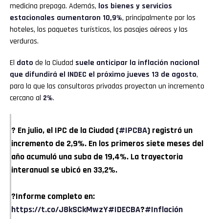
medicina prepaga. Además,
los bienes y servicios
estacionales aumentaron 10,9%
, principalmente por los
hoteles, los paquetes turísticos, los pasajes aéreos y las
verduras.
El
dato
de la Ciudad
suele anticipar la inflación nacional
que difundirá el INDEC el próximo jueves 13 de agosto
,
para la que las consultoras privadas proyectan un incremento
cercano al
2%
.
? En julio, el IPC de la Ciudad (
#IPCBA
) registró un
incremento de 2,9%. En los primeros siete meses del
año acumuló una suba de 19,4%. La trayectoria
interanual se ubicó en 33,2%.
?Informe completo en:
https://t.co/J8kSCkMwzY
#IDECBA
?
#Inflación