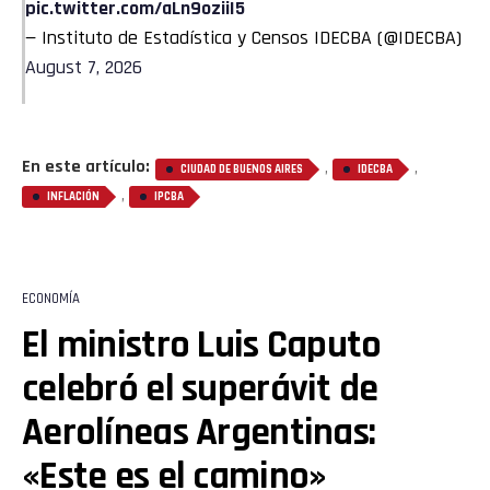
pic.twitter.com/aLn9oziiI5
— Instituto de Estadística y Censos IDECBA (@IDECBA)
August 7, 2026
En este artículo:
,
,
CIUDAD DE BUENOS AIRES
IDECBA
,
INFLACIÓN
IPCBA
ECONOMÍA
El ministro Luis Caputo
celebró el superávit de
Aerolíneas Argentinas:
«Este es el camino»