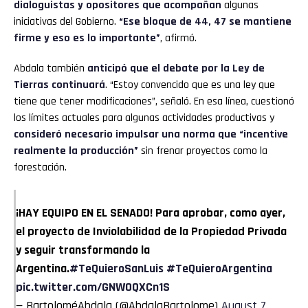
dialoguistas y opositores que acompañan
algunas
iniciativas del Gobierno.
“Ese bloque de 44, 47 se mantiene
firme y eso es lo importante”
, afirmó.
Abdala también
anticipó que el debate por la Ley de
Tierras continuará
. “Estoy convencido que es una ley que
tiene que tener modificaciones”, señaló. En esa línea, cuestionó
los límites actuales para algunas actividades productivas y
consideró necesario impulsar una norma que “incentive
realmente la producción”
sin frenar proyectos como la
forestación.
¡HAY EQUIPO EN EL SENADO! Para aprobar, como ayer,
el proyecto de Inviolabilidad de la Propiedad Privada
y seguir transformando la
Argentina.
#TeQuieroSanLuis
#TeQuieroArgentina
pic.twitter.com/GNW0QXCn1S
— BartoloméAbdala (@AbdalaBartolome)
August 7,