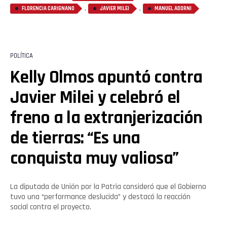
,
,
FLORENCIA CARIGNANO
JAVIER MILEI
MANUEL ADORNI
POLÍTICA
Kelly Olmos apuntó contra
Flipboard
Javier Milei y celebró el
Reddit
freno a la extranjerización
Pinterest
de tierras: “Es una
conquista muy valiosa”
Whatsapp
Email
La diputada de Unión por la Patria consideró que el Gobierno
tuvo una “performance deslucida” y destacó la reacción
social contra el proyecto.