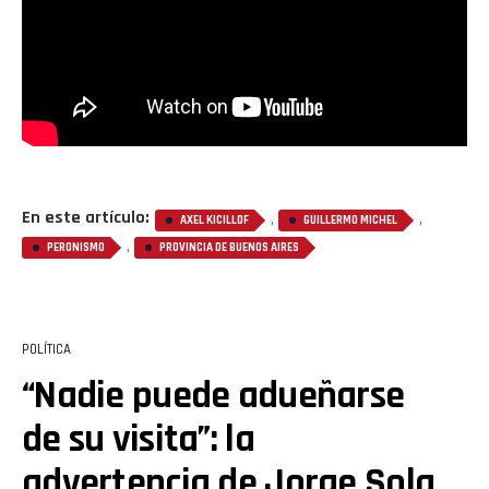
En este artículo:
,
,
AXEL KICILLOF
GUILLERMO MICHEL
,
PERONISMO
PROVINCIA DE BUENOS AIRES
POLÍTICA
“Nadie puede adueñarse
de su visita”: la
advertencia de Jorge Sola