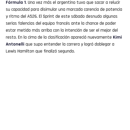
Fórmula 1
. Una vez más el argentino tuvo que sacar a relucir
su capacidad para disimular una marcada carencia de potencia
Flipboard
y ritmo del A526. El Sprint de este sábado desnudo algunas
serias falencias del equipo francés ante la chance de poder
Reddit
estar metido más arriba con la intención de ser el mejor del
resto. En la cima de la clasificación apareció nuevamente
Kimi
Pinterest
Antonelli
que supo entender la carrera y logró doblegar a
Lewis Hamilton que finalizó segundo.
Whatsapp
Email