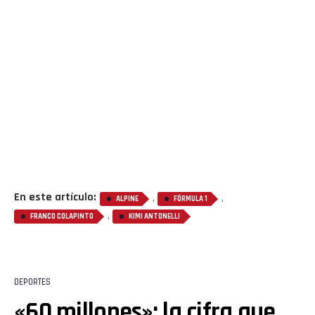
Flipboard
Reddit
En este artículo:
,
,
ALPINE
FÓRMULA 1
,
FRANCO COLAPINTO
KIMI ANTONELLI
Pinterest
Whatsapp
DEPORTES
«60 millones»: la cifra que
Email