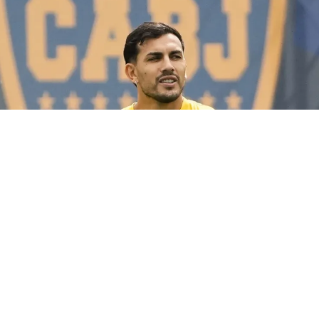
Leandro Paredes
(BUENOS AIRES).- “En las próximas horas, el
Milan
de Italia le va
a hacer saber o a
Boca
o a
Leandro Paredes
que tienen una
oferta concreta para comprar al jugador de
Boca
”, reveló este
viernes el periodista
Martín Arévalo
en ESPN. La noticia
sacudió de lleno al Xeneize, donde el capitán y referente es la