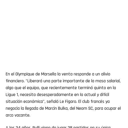
En el Olympique de Marsella la venta responde a un alivio
financiero. "Liberará una parte importante de la masa salarial,
algo que el equipo, que recientemente terminó quinto en la
Ligue 1, necesita desesperadamente en la actual y difícil
situación económica", señaló Le Figaro. El club francés ya
negocia la llegada de Marcin Bulka, del Neom SC, para ocupar el
arco vacante.
A los 34 años, Rulli viene de jugar 38 partidos en su única