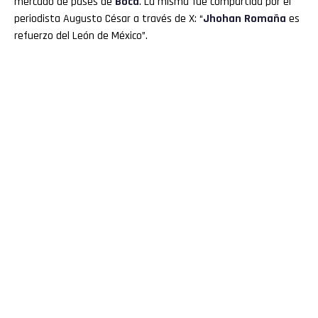
mercado de pases de
Boca
. La misma fue compartida por el
periodista Augusto César a través de X: “
Jhohan Romaña
es
refuerzo del León de México”.