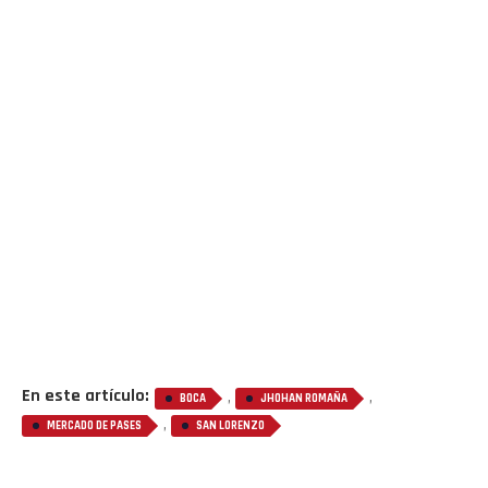
En este artículo:
,
,
BOCA
JHOHAN ROMAÑA
,
MERCADO DE PASES
SAN LORENZO