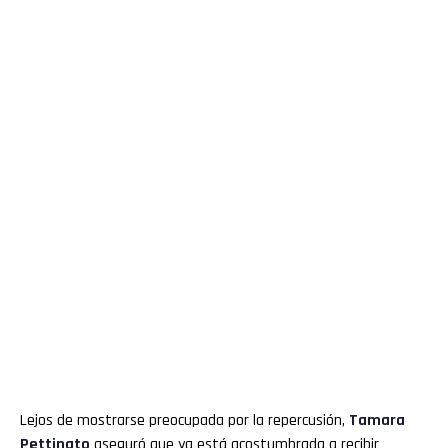
Lejos de mostrarse preocupada por la repercusión,
Tamara
Pettinato
aseguró que ya está acostumbrada a recibir