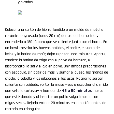
y picados
Colocar una sartén de hierro fundido o un molde de metal o
cerámica engrasado (unos 20 cm) dentro del horno frío y
encenderlo a 180 °C para que se caliente junto con el horno. En
un bowl, mezclar los huevos batidos, el aceite, el suero de
leche y la harina de maíz; dejar reposar unos minutos. Aparte,
tamizar la harina de trigo con el polvo de hornear, el
bicarbonato, la sal y el ajo en polvo. Unir ambas preparaciones
con espátula, sin batir de más, y sumar el queso, los granos de
choclo, la cebolla y los jalapeños si los usás. Retirar la sartén
caliente con cuidado, verter la masa —vas a escuchar el chirrido
que sella la corteza— y hornear de
45 a 50 minutos
, hasta
que esté dorado y al insertar un palillo salga limpio o con
migas secas. Dejarlo enfriar 20 minutos en la sartén antes de
cortarlo en triángulos.