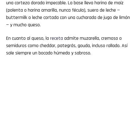
una corteza dorada impecable. La base lleva harina de maíz
(polenta o harina amarilla, nunca fécula), suero de leche —
buttermilk o leche cortada con una cucharada de jugo de limón
— y mucho queso.
En cuanto al queso, la
receta
admite muzarella, cremoso o
semiduros como cheddar, pategrás, gouda, incluso rallado. Así
sale siempre un bocado húmedo y sabroso.