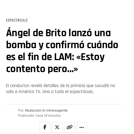
ESPECTÁCULO
Ángel de Brito lanzó una
bomba y confirmó cuándo
es el fin de LAM: «Estoy
Flipboard
contento pero…»
Reddit
Pinterest
El conductor reveló detalles de la primicia que sacudió no
solo a América TV, sino a todo el espectáculo.
Whatsapp
Por
Redacción El intransigente
Publicado
hace 14 minutos
Email