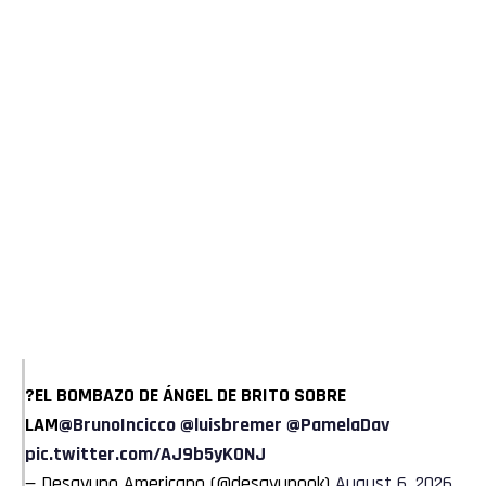
?EL BOMBAZO DE ÁNGEL DE BRITO SOBRE
LAM
@BrunoIncicco
@luisbremer
@PamelaDav
pic.twitter.com/AJ9b5yKONJ
— Desayuno Americano (@desayunook)
August 6, 2026