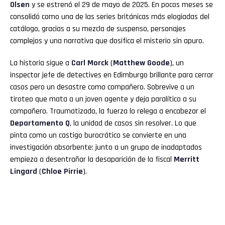
Olsen
y se estrenó el 29 de mayo de 2025. En pocos meses se
consolidó como una de las series británicas más elogiadas del
catálogo, gracias a su mezcla de suspenso, personajes
complejos y una narrativa que dosifica el misterio sin apuro.
La historia sigue a
Carl Morck
(
Matthew Goode
), un
inspector jefe de detectives en Edimburgo brillante para cerrar
casos pero un desastre como compañero. Sobrevive a un
tiroteo que mata a un joven agente y deja paralítico a su
compañero. Traumatizado, la fuerza lo relega a encabezar el
Departamento Q
, la unidad de casos sin resolver. Lo que
pinta como un castigo burocrático se convierte en una
investigación absorbente: junto a un grupo de inadaptados
empieza a desentrañar la desaparición de la fiscal
Merritt
Lingard
(
Chloe Pirrie
).