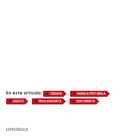
En este artículo:
,
,
CÓDIGOS
DANIELA PESTAÑELA
,
,
Flipboard
DEBATE
MICA VISICONTE
VESTIMENTA
Reddit
Pinterest
ESPECTÁCULO