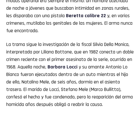
modus operandi era siempre el mismo: un hombre acechaba
de noche a jóvenes que buscaban intimidad en zonas rurales,
les disparaba con una pistola
Beretta calibre 22
y, en varios
crímenes, mutilaba los genitales de las mujeres. El arma nunca
fue encontrada.
La trama sigue la investigación de la fiscal Silvia Della Monica,
interpretada por Liliana Bottone, que en 1982 conecta un doble
crimen reciente con el primer asesinato de la serie, ocurrido en
1968. Aquella noche,
Barbara Locci
y su amante Antonio Lo
Bianco fueron ejecutados dentro de un auto mientras el hijo
de ella, Natalino Mele, de seis años, dormía en el asiento
trasero. El marido de Locci, Stefano Mele (Marco Bullitta),
confesó el hecho y fue condenado, pero la reaparición del arma
homicida años después obligó a reabrir la causa.