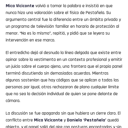
Mica Viciconte
volvió a tomar la palabra e insistió en que
nunca hizo una valoración sobre el físico de Pestañela. Su
argumento central fue la diferencia entre un ámbito privado y
un programa de televisión familiar en horario de protección al
menor. “No es lo mismo”, repitió, y pidió que se leyera su
intervención en ese marco.
El entredicho dejó al desnudo la línea delgada que existe entre
opinar sobre la vestimenta en un contexto profesional y emitir
un juicio sobre el cuerpo ajeno, una frontera que el propio panel
terminó discutiendo sin demasiados acuerdos. Mientras
algunos sostenían que hay códigos que se aplican a todas las
personas por igual, otros rechazaron de plano cualquier límite
que no sea la decisión individual de quien se pone delante de
cámara.
La discusión se fue apagando sin que hubiera un cierre claro. El
conflicto entre
Mica Viciconte
y
Daniela ‘Pestañela’
quedó
abierto, y el panel salió del aire con posturas encontradas y sin