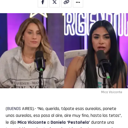
Flipboard
Reddit
Pinterest
Whatsapp
Mica Visiconte
Email
(
BUENOS
AIRES).- “No, querida, tápate esas aureolas, ponete
unas aureolas, eso pasa al aire, aire muy fino, hasta las tetas”,
le dijo
Mica Viciconte
a
Daniela ‘Pestañela’
durante una