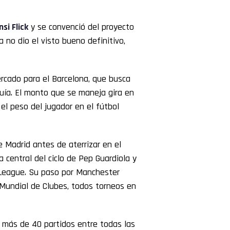
si Flick
y se convenció del proyecto
a no dio el visto bueno definitivo,
ercado para el Barcelona, que busca
quía. El monto que se maneja gira en
 el peso del jugador en el fútbol
de Madrid antes de aterrizar en el
a central del ciclo de Pep Guardiola y
s League. Su paso por Manchester
Mundial de Clubes, todos torneos en
ó más de 40 partidos entre todas las