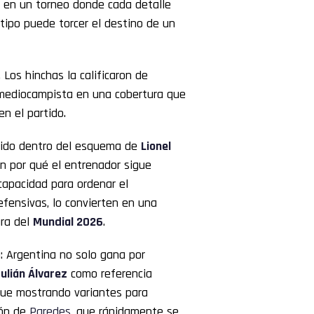
 en un torneo donde cada detalle
 tipo puede torcer el destino de un
 Los hinchas la calificaron de
l mediocampista en una cobertura que
n el partido.
tido dentro del esquema de
Lionel
n por qué el entrenador sigue
capacidad para ordenar el
fensivas, lo convierten en una
ura del
Mundial 2026
.
a: Argentina no solo gana por
ulián Álvarez
como referencia
igue mostrando variantes para
ión de
Paredes
, que rápidamente se