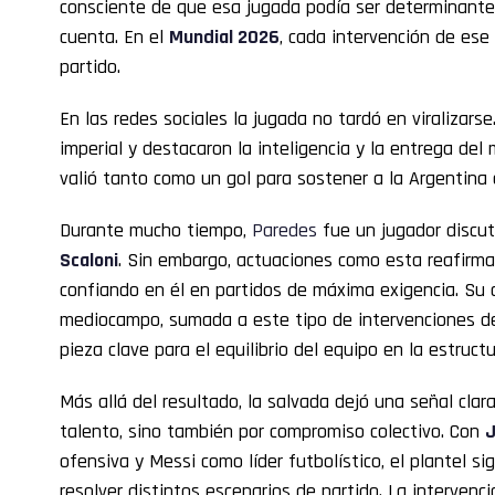
consciente de que esa jugada podía ser determinante
cuenta. En el
Mundial
2026
, cada intervención de ese
partido.
En las redes sociales la jugada no tardó en viralizarse.
imperial y destacaron la inteligencia y la entrega de
valió tanto como un gol para sostener a la Argentina e
Durante mucho tiempo,
Paredes
fue un jugador discu
Scaloni
. Sin embargo, actuaciones como esta reafirma
confiando en él en partidos de máxima exigencia. Su 
mediocampo, sumada a este tipo de intervenciones de
pieza clave para el equilibrio del equipo en la estruct
Más allá del resultado, la salvada dejó una señal clar
talento, sino también por compromiso colectivo. Con
J
ofensiva y Messi como líder futbolístico, el plantel s
resolver distintos escenarios de partido. La intervenc