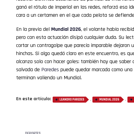
ganó el rótulo de imperial en las redes, reforzó esa i
cara a un certamen en el que cada pelota se defiende 
En la previa del
Mundial 2026
, el volante había recibi
pero con esta actuación disipó cualquier duda. Su lec
cortar un contragolpe que parecía imparable dejaron u
hinchas. Si algo quedó claro en este encuentro, es que
alcanza solo con hacer goles: también hay que saber d
salvada de
Paredes
puede quedar marcada como una d
terminan valiendo un Mundial.
En este artículo:
,
,
LEANDRO PAREDES
MUNDIAL 2026
DEPORTES