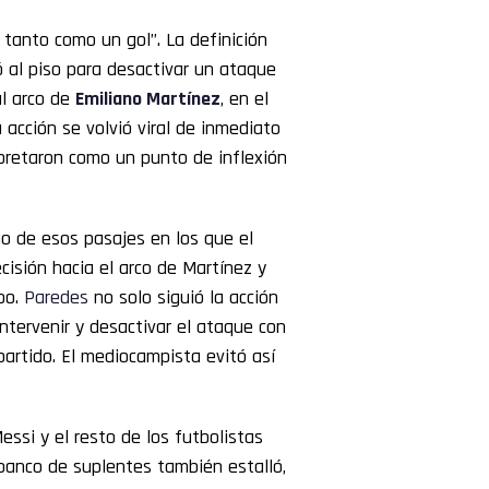
tanto como un gol”. La definición
ó al piso para desactivar un ataque
al arco de
Emiliano Martínez
, en el
a acción se volvió viral de inmediato
rpretaron como un punto de inflexión
o de esos pasajes en los que el
cisión hacia el arco de Martínez y
bo.
Paredes
no solo siguió la acción
ntervenir y desactivar el ataque con
 partido. El mediocampista evitó así
essi y el resto de los futbolistas
 banco de suplentes también estalló,