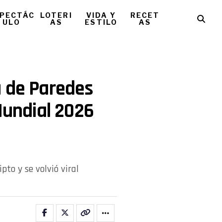
PECTÁC
LOTERI
VIDA Y
RECET
ULO
AS
ESTILO
AS
a de Paredes
Mundial 2026
to y se volvió viral