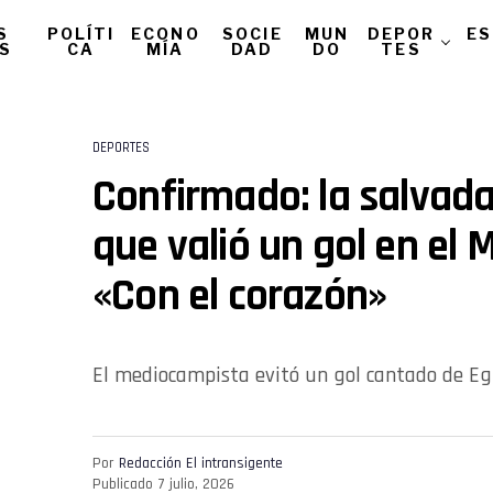
S
POLÍTI
ECONO
SOCIE
MUN
DEPOR
ES
AS
CA
MÍA
DAD
DO
TES
DEPORTES
Confirmado: la salvad
que valió un gol en el 
«Con el corazón»
El mediocampista evitó un gol cantado de Egip
Por
Redacción El intransigente
Publicado
7 julio, 2026