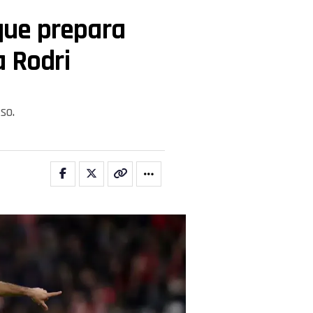
 que prepara
a Rodri
so.