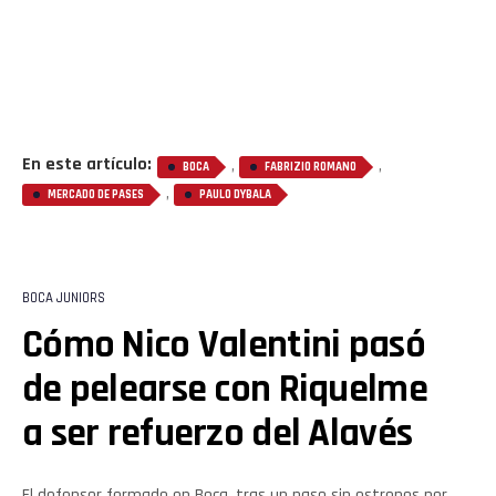
En este artículo:
,
,
BOCA
FABRIZIO ROMANO
,
MERCADO DE PASES
PAULO DYBALA
BOCA JUNIORS
Cómo Nico Valentini pasó
Flipboard
de pelearse con Riquelme
Reddit
a ser refuerzo del Alavés
Pinterest
El defensor formado en Boca, tras un paso sin estrenos por