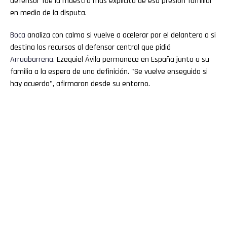
defensor fue la muestra más explícita de esa presión familiar
en medio de la disputa.
Boca
analiza con calma si vuelve a acelerar por el delantero o si
destina los recursos al defensor central que pidió
Arruabarrena
. Ezequiel Ávila permanece en España junto a su
familia a la espera de una definición. "Se vuelve enseguida si
hay acuerdo", afirmaron desde su entorno.