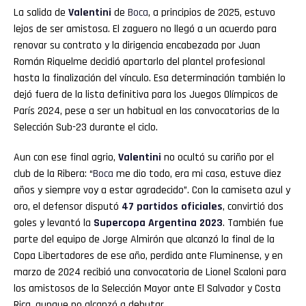
La salida de
Valentini
de
Boca
, a principios de 2025, estuvo
lejos de ser amistosa. El zaguero no llegó a un acuerdo para
renovar su contrato y la dirigencia encabezada por Juan
Román Riquelme decidió apartarlo del plantel profesional
hasta la finalización del vínculo. Esa determinación también lo
dejó fuera de la lista definitiva para los Juegos Olímpicos de
París 2024, pese a ser un habitual en las convocatorias de la
Selección Sub-23 durante el ciclo.
Aun con ese final agrio,
Valentini
no ocultó su cariño por el
club de la Ribera: “
Boca
me dio todo, era mi casa, estuve diez
años y siempre voy a estar agradecido”. Con la camiseta azul y
oro, el defensor disputó
47 partidos oficiales
, convirtió dos
goles y levantó la
Supercopa Argentina 2023
. También fue
parte del equipo de Jorge Almirón que alcanzó la final de la
Copa Libertadores de ese año, perdida ante Fluminense, y en
marzo de 2024 recibió una convocatoria de Lionel Scaloni para
los amistosos de la Selección Mayor ante El Salvador y Costa
Rica, aunque no alcanzó a debutar.